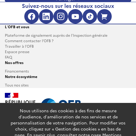
Suivez-nous sur les réseaux sociaux
Facebook (s'ouvre dans une no
LinkedIn (s'ouvre dans un
Instagram (s'ouvre da
YouTube (s'ouvre 
TikTok (s'ouv
Boutique 
L’OFB et vous
Plateforme de signalement auprès de l’Inspection générale
Comment contacter l'OFB ?
Travailler à l’OFB
Espace presse
FAQ
Nos offres
Financements
Notre écosystème
Tous nos sites
Nous utilisons des cookies à des fins de mesure
d’audience, d’amélioration de nos services et de
personnalisation de votre navigation. Pour modifier vos
info.gouv.fr
service-public.fr
legifrance.gouv.fr
choix, cliquez sur « Gestion des cookies » en bas de
data.gouv.fr
page. En savoir plus, consultez notre page
Mentions