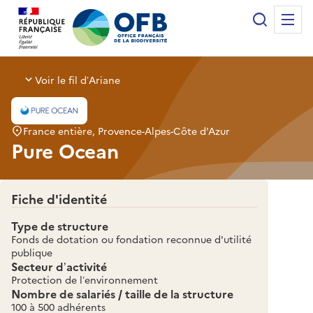
Panneau de gestion des cookies
Recherche
Me
Office français de la biodiversité
Voir le fil d’Ariane
France entière, Provence-Alpes-Côte d'Azur
Pure Ocean
Fiche d'identité
Type de structure
Fonds de dotation ou fondation reconnue d'utilité
publique
Secteur d’activité
Protection de l’environnement
Nombre de salariés / taille de la structure
100 à 500 adhérents