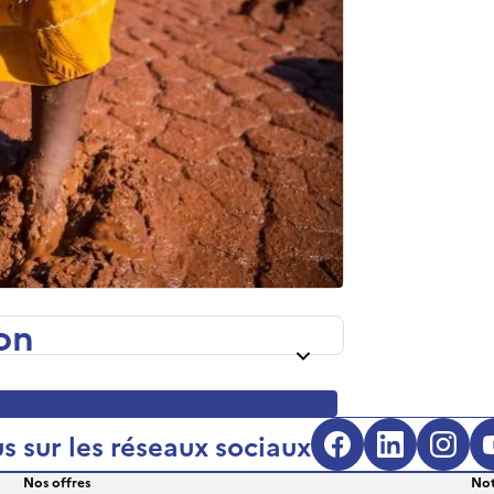
on
s sur les réseaux sociaux
Facebook (s'
LinkedIn
Inst
Nos offres
Not