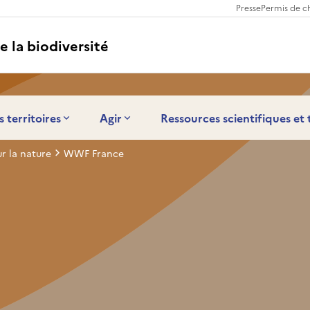
Presse
Permis de c
e la biodiversité
s territoires
Agir
Ressources scientifiques et
 la nature
WWF France