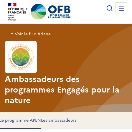
Panneau de gestion des cookies
Recherche
Me
Office français de la biodiversité
Voir le fil d’Ariane
Ambassadeurs des
programmes Engagés pour la
nature
Le programme APEN
Les ambassadeurs