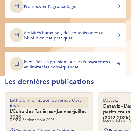
Promouvoir l'agroécologie
Activités humaines, des connaissances à
l'évolution des pratiques
Identifier les pressions sur les écosystèmes et
en limiter les conséquences
Les dernières publications
Lettre d'information du réseau Ours
Dataviz
brun
Dataviz - L'
L'Écho des Tanières - Janvier-juillet
petits cours
2026
(2012-2025)
Date d'édition : Août 2026
Date d'édition :
Occitanie, Nouvelle-Aquitaine
France hex