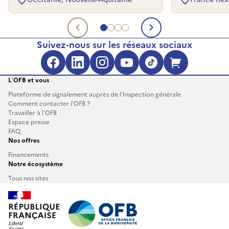
Aller au document 1
Aller au document 2
Aller au document 3
Aller au document 4
Document précédent
Document su
Suivez-nous sur les réseaux sociaux
Facebook (s'ouvre dans une no
LinkedIn (s'ouvre dans un
Instagram (s'ouvre da
YouTube (s'ouvre 
TikTok (s'ouv
Boutique 
L’OFB et vous
Plateforme de signalement auprès de l’Inspection générale
Comment contacter l'OFB ?
Travailler à l’OFB
Espace presse
FAQ
Nos offres
Financements
Notre écosystème
Tous nos sites