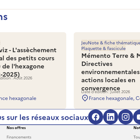
ns
z
Jeu
Note & fiche thématiqu
viz - L'assèchement
Plaquette & fascicule
Mémento Terre & M
al des petits cours
Directives
u de l'hexagone
environnementales
2-2025)
dition : Août 2026
actions locales en
convergence
Date d'édition : Juillet 2026
nce hexagonale
France hexagonale, C
s sur les réseaux sociaux
Facebook (s'
LinkedIn
Inst
Nos offres
Not
Financements
Tou