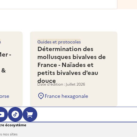
e
Guides et protocoles
Détermination des
er -
mollusques bivalves de
France - Naïades et
 &
petits bivalves d'eau
douce
Date d'édition : Juillet 2026
orse
France hexagonale
ouvre dans une nouvelle fenêtre)
 (s'ouvre dans une nouvelle fenêtre)
agram (s'ouvre dans une nouvelle fenêt
YouTube (s'ouvre dans une nouvelle fe
TikTok (s'ouvre dans une nouvelle 
Boutique en ligne (s'ouvre dan
re écosystème
s nos sites