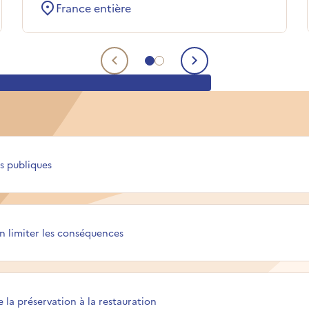
France entière
Aller à la page 1 de la liste de
Aller à la page 2 de la liste
Contenu précédent
Contenu suiva
s publiques
en limiter les conséquences
e la préservation à la restauration