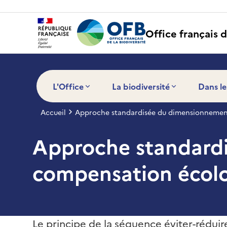
Panneau de gestion des cookies
Office français d
L'Office
La biodiversité
Dans le
Accueil
Approche standardisée du dimensionnement
Approche standardi
compensation écolo
Le principe de la séquence éviter-rédui