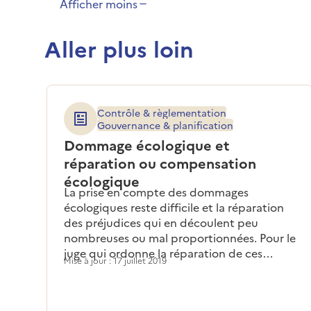
Afficher moins
Aller plus loin
Contrôle & règlementation
Gouvernance & planification
Dommage écologique et
réparation ou compensation
écologique
La prise en compte des dommages
écologiques reste difficile et la réparation
des préjudices qui en découlent peu
nombreuses ou mal proportionnées. Pour le
juge qui ordonne la réparation de ces
Mise à jour : 17 juillet 2019
atteintes, la priorité est donc de
caractériser et évaluer les dommages
écologiques qui découlent des infractions