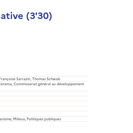
ative (3'30)
activé.
ecture 8 étapes clé
s d’un projet d’aménagement sur la biodiversité]
, Françoise Sarrazin, Thomas Schwab
), Cerema, Commissariat général au développement
sme, Milieux, Politiques publiques