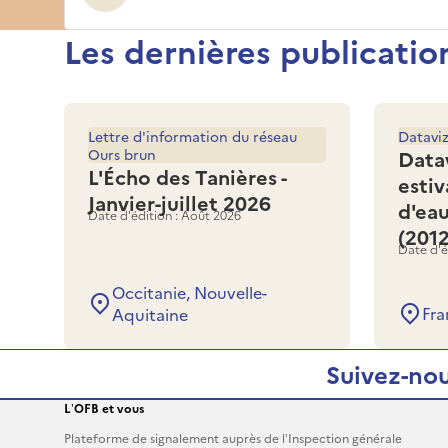
Les dernières publicatio
Lettre d'information du réseau
Datavi
Ours brun
Data
L'Écho des Tanières -
estiv
Janvier-juillet 2026
d'ea
Date d'édition : Août 2026
(201
Date d'é
Occitanie, Nouvelle-
Fra
Aquitaine
Suivez-nou
L’OFB et vous
Plateforme de signalement auprès de l’Inspection générale