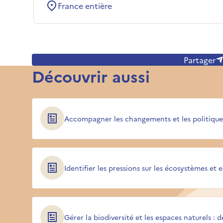
constatées par les inspecteurs de
France entière
l’environnement. Cette page rassemble les
ressources et travaux produits sur le sujet.
Partager
Découvrir aussi
Accompagner les changements et les politique
Identifier les pressions sur les écosystèmes et 
Gérer la biodiversité et les espaces naturels : d