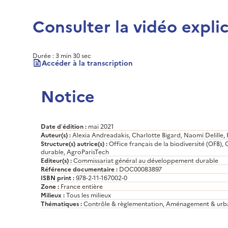
Consulter la vidéo explic
YouTube est dés
Durée : 3 min 30 sec
L
Autoriser
Accéder à la transcription
Vidéo YouTube [8 étapes clés pour compenser les impact
Notice
Date d’édition :
mai 2021
Auteur(s) :
Alexia Andreadakis, Charlotte Bigard, Naomi Delille
Structure(s) autrice(s) :
Office français de la biodiversité (OFB
durable, AgroParisTech
Editeur(s) :
Commissariat général au développement durable
Référence documentaire :
DOC00083897
ISBN print :
978-2-11-167002-0
Zone :
France entière
Milieux :
Tous les milieux
Thématiques :
Contrôle & règlementation, Aménagement & urbani