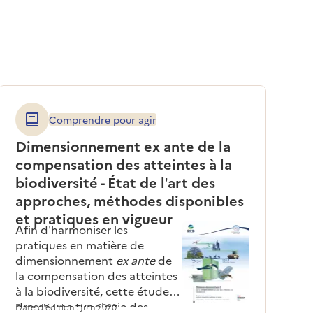
Comprendre pour agir
Dimensionnement ex ante de la
P
compensation des atteintes à la
p
P
biodiversité - État de l’art des
c
approches, méthodes disponibles
d
et pratiques en vigueur
E
Afin d'harmoniser les
p
pratiques en matière de
Mi
p
dimensionnement
ex ante
de
la compensation des atteintes
à la biodiversité, cette étude
dresse une typologie des
Date d'édition : Juin 2020