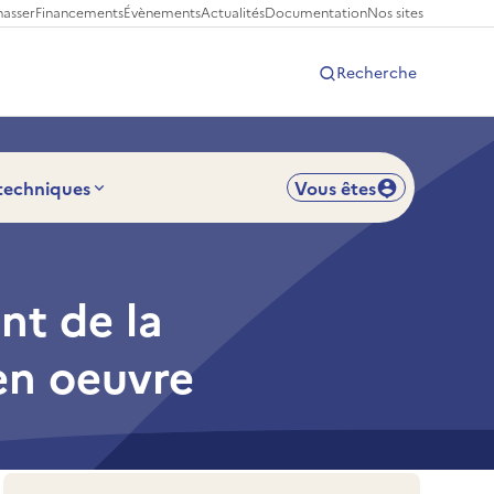
hasser
Financements
Évènements
Actualités
Documentation
Nos sites
Recherche
 techniques
Vous êtes
t de la
en oeuvre