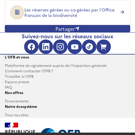
Les réserves gérées ou co-gérées par l'Office
français de la biodiversité
Partager
Suivez-nous sur les réseaux sociaux
Facebook (s'ouvre dans une no
LinkedIn (s'ouvre dans un
Instagram (s'ouvre da
YouTube (s'ouvre 
TikTok (s'ouv
Boutique 
L’OFB et vous
Plateforme de signalement auprès de l’Inspection générale
Comment contacter l'OFB ?
Travailler à l’OFB
Espace presse
FAQ
Nos offres
Financements
Notre écosystème
Tous nos sites