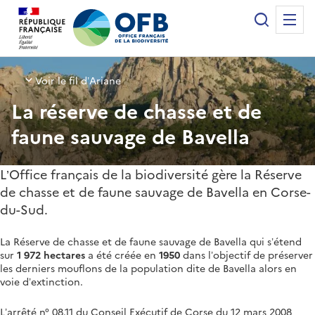
Panneau de gestion des cookies
Recherche
Me
Office français de la biodiversité
Voir le fil d’Ariane
La réserve de chasse et de
faune sauvage de Bavella
L’Office français de la biodiversité gère la Réserve
de chasse et de faune sauvage de Bavella en Corse-
du-Sud.
La Réserve de chasse et de faune sauvage de Bavella qui s’étend
sur
1 972 hectares
a été créée en
1950
dans l’objectif de préserver
les derniers mouflons de la population dite de Bavella alors en
voie d’extinction.
L’arrêté n° 08.11 du Conseil Exécutif de Corse du 12 mars 2008