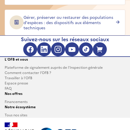
Gérer, préserver ou restaurer des populations
d'espèces : des dispositifs aux éléments
techniques
Suivez-nous sur les réseaux sociaux
Facebook (s'ouvre dans une no
LinkedIn (s'ouvre dans un
Instagram (s'ouvre da
YouTube (s'ouvre 
TikTok (s'ouv
Boutique 
L’OFB et vous
Plateforme de signalement auprès de l’Inspection générale
Comment contacter l'OFB ?
Travailler à l’OFB
Espace presse
FAQ
Nos offres
Financements
Notre écosystème
Tous nos sites