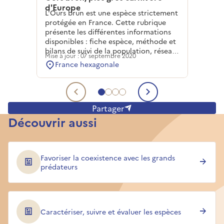
d'Europe
L'Ours brun est une espèce strictement
protégée en France. Cette rubrique
présente les différentes informations
disponibles : fiche espèce, méthode et
bilans de suivi de la population, réseau
Mise à jour : 07 septembre 2020
Ours brun et sa lettre d'information...
France hexagonale
Aller au contenu 1
Aller au contenu 2
Aller au contenu 3
Aller au contenu 4
Contenu précédent
Contenu sui
Partager
Découvrir aussi
Favoriser la coexistence avec les grands
prédateurs
Caractériser, suivre et évaluer les espèces