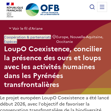
Panneau de gestion des cookies
Recherche
Me
Office français de la biodiversité
Voir le fil d’Ariane
Europe, Nouvelle-Aquitaine,
Coopération & partenariats
Espèces
Occitanie
LoupO Coexistence, concilier
la présence des ours et loups
avec les activités humaines
dans les Pyrénées
transfrontalières
Le projet européen LoupO Coexistence a été lancé
début 2026, avec l’objectif de favoriser la
conservation transfrontalière de la biodiversité