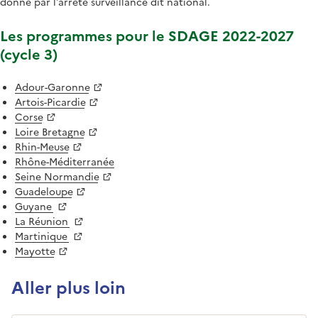
donné par l’arrêté surveillance dit national.
Les programmes pour le SDAGE 2022-2027
(cycle 3)
Adour-Garonne
Artois-Picardie
Corse
Loire Bretagne
Rhin-Meuse
Rhône-Méditerranée
Seine Normandie
Guadeloupe
Guyane
La Réunion
Martinique
Mayotte
Aller plus loin