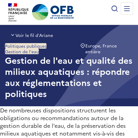
Panneau de gestion des cookies
Recherche
Me
Office français de la biodiversité
Voir le fil d’Ariane
Europe, France
Politiques publiques
Gestion de l'eau
entière
Gestion de l'eau et qualité des
milieux aquatiques : répondre
aux réglementations et
politiques
De nombreuses dispositions structurent les
obligations ou recommandations autour de la
gestion durable de l'eau, de la préservation des
milieux aquatiques et notamment vis-à-vis des