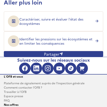
Aller plus loin
Caractériser, suivre et évaluer l’état des
écosystèmes
Identifier les pressions sur les écosystèmes et
en limiter les conséquences
Partager
Suivez-nous sur les réseaux sociaux
Facebook (s'ouvre dans une no
LinkedIn (s'ouvre dans un
Instagram (s'ouvre da
YouTube (s'ouvre 
TikTok (s'ouv
Boutique 
L’OFB et vous
Plateforme de signalement auprès de l’Inspection générale
Comment contacter l'OFB ?
Travailler à l’OFB
Espace presse
FAQ
Nos offres