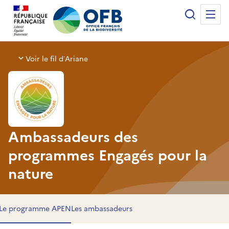
Panneau de gestion des cookies
Recherche
Me
Office français de la biodiversité
Voir le fil d’Ariane
Ambassadeurs des
programmes Engagés pour la
nature
Le programme APEN
Les ambassadeurs