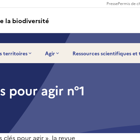
Presse
Permis de c
e la biodiversité
s territoires
Agir
Ressources scientifiques et
s pour agir n°1
clés pour agir », la revue