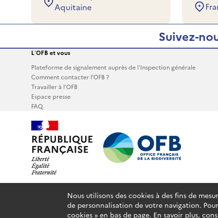
Fra
Aquitaine
Suivez-nou
L’OFB et vous
Plateforme de signalement auprès de l’Inspection générale
Comment contacter l'OFB ?
Travailler à l’OFB
Espace presse
FAQ
Nous utilisons des cookies à des fins de mesu
Plan du site
Glossaire
Accessibilité : partiellement conforme
de personnalisation de votre navigation. Pour
cookies » en bas de page. En savoir plus, con