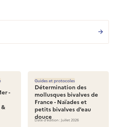
e
Guides et protocoles
Détermination des
er -
mollusques bivalves de
France - Naïades et
 &
petits bivalves d'eau
douce
Date d'édition : Juillet 2026