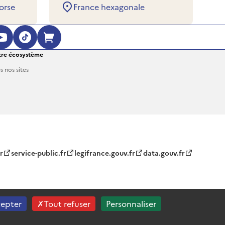
orse
France hexagonale
ouvre dans une nouvelle fenêtre)
 (s'ouvre dans une nouvelle fenêtre)
agram (s'ouvre dans une nouvelle fenêt
YouTube (s'ouvre dans une nouvelle fe
TikTok (s'ouvre dans une nouvelle 
Boutique en ligne (s'ouvre dan
re écosystème
s nos sites
r
service-public.fr
legifrance.gouv.fr
data.gouv.fr
cepter
Tout refuser
Personnaliser