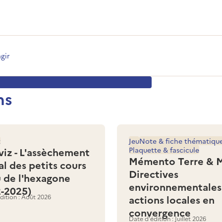
agir
ns
z
Jeu
Note & fiche thématiqu
viz - L'assèchement
Plaquette & fascicule
Mémento Terre & M
al des petits cours
Directives
u de l'hexagone
environnementales
2-2025)
dition : Août 2026
actions locales en
convergence
Date d'édition : Juillet 2026