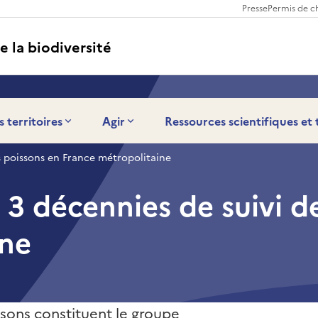
Presse
Permis de c
e la biodiversité
s territoires
Agir
Ressources scientifiques et
es poissons en France métropolitaine
r 3 décennies de suivi d
ine
ssons constituent le groupe