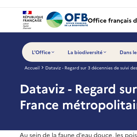
Panneau de gestion des cookies
Office français d
L'Office
La biodiversité
Dans le
Accueil
Dataviz - Regard sur 3 décennies de suivi d
Dataviz - Regard su
France métropolita
Au sein de la faune d’eau douce, les poi