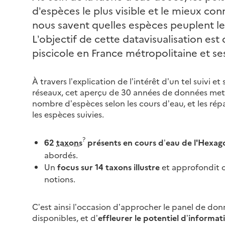
d’espèces le plus visible et le mieux co
nous savent quelles espèces peuplent les
L’objectif de cette datavisualisation es
piscicole en France métropolitaine et s
À travers l’explication de l’intérêt d’un tel suivi et
réseaux, cet aperçu de 30 années de données met en
nombre d’espèces selon les cours d’eau, et les ré
les espèces suivies.
62
taxons
présents en cours d’eau de l'Hexag
abordés.
Un
focus sur 14 taxons illustre
et approfondit c
notions.
C’est ainsi l’occasion d’approcher le panel de do
disponibles, et d’
effleurer le potentiel d’informati