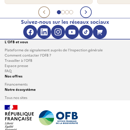
Aller au document 1
Aller au document 2
Aller au document 3
Aller au document 4
Document précédent
Document su
Suivez-nous sur les réseaux sociaux
Facebook (s'ouvre dans une no
LinkedIn (s'ouvre dans un
Instagram (s'ouvre da
YouTube (s'ouvre 
TikTok (s'ouv
Boutique 
L’OFB et vous
Plateforme de signalement auprès de l’Inspection générale
Comment contacter l'OFB ?
Travailler à l’OFB
Espace presse
FAQ
Nos offres
Financements
Notre écosystème
Tous nos sites