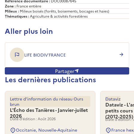
Référence documentaire :
DOC00087645
Zone :
France entière
Milieux :
Milieux boisés (forêts, boisements, bocages et haies)
Thématiques :
Agriculture & activités forestières
Aller plus loin
LIFE BIODIV’FRANCE
Partager
Les dernières publications
Lettre d'information du réseau Ours
Dataviz
brun
Dataviz - L'
L'Écho des Tanières - Janvier-juillet
petits cours
2026
(2012-2025)
Date d'édition : Août 2026
Date d'édition :
Occitanie, Nouvelle-Aquitaine
France hex