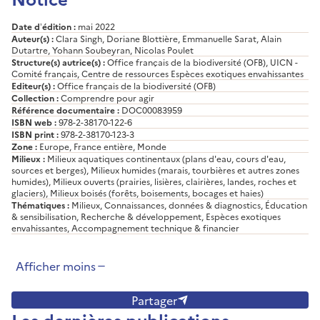
Date d’édition :
mai 2022
Auteur(s) :
Clara Singh, Doriane Blottière, Emmanuelle Sarat, Alain
Dutartre, Yohann Soubeyran, Nicolas Poulet
Structure(s) autrice(s) :
Office français de la biodiversité (OFB), UICN -
Comité français, Centre de ressources Espèces exotiques envahissantes
Editeur(s) :
Office français de la biodiversité (OFB)
Collection :
Comprendre pour agir
Référence documentaire :
DOC00083959
ISBN web :
978-2-38170-122-6
ISBN print :
978-2-38170-123-3
Zone :
Europe, France entière, Monde
Milieux :
Milieux aquatiques continentaux (plans d'eau, cours d'eau,
sources et berges), Milieux humides (marais, tourbières et autres zones
humides), Milieux ouverts (prairies, lisières, clairières, landes, roches et
glaciers), Milieux boisés (forêts, boisements, bocages et haies)
Thématiques :
Milieux, Connaissances, données & diagnostics, Éducation
& sensibilisation, Recherche & développement, Espèces exotiques
envahissantes, Accompagnement technique & financier
Afficher moins
Partager
Les dernières publications