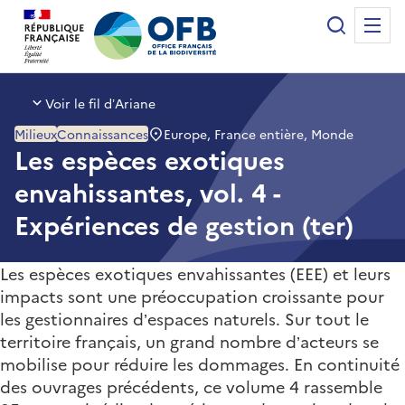
Panneau de gestion des cookies
Recherche
Me
Office français de la biodiversité
Voir le fil d’Ariane
Europe, France entière, Monde
Milieux
Connaissances
Les espèces exotiques
envahissantes, vol. 4 -
Expériences de gestion (ter)
Les espèces exotiques envahissantes (EEE) et leurs
impacts sont une préoccupation croissante pour
les gestionnaires d’espaces naturels. Sur tout le
territoire français, un grand nombre d’acteurs se
mobilise pour réduire les dommages. En continuité
des ouvrages précédents, ce volume 4 rassemble