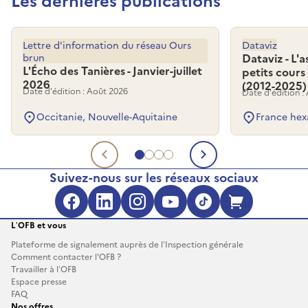
Lettre d'information du réseau Ours
Dataviz
brun
Dataviz - L'
L'Écho des Tanières - Janvier-juillet
petits cours
2026
(2012-2025)
Date d'édition : Août 2026
Date d'édition :
Occitanie, Nouvelle-Aquitaine
France hex
Aller au document 1
Aller au document 2
Aller au document 3
Aller au document 4
Document précédent
Document su
Suivez-nous sur les réseaux sociaux
Facebook (s'ouvre dans une no
LinkedIn (s'ouvre dans un
Instagram (s'ouvre da
YouTube (s'ouvre 
TikTok (s'ouv
Boutique 
L’OFB et vous
Plateforme de signalement auprès de l’Inspection générale
Comment contacter l'OFB ?
Travailler à l’OFB
Espace presse
FAQ
Nos offres