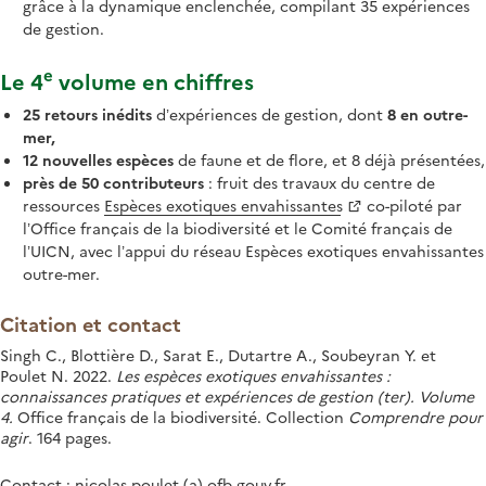
grâce à la dynamique enclenchée, compilant 35 expériences
de gestion.
e
Le 4
volume en chiffres
25 retours inédits
d’expériences de gestion, dont
8 en outre-
mer,
12 nouvelles espèces
de faune et de flore, et 8 déjà présentées,
près de 50 contributeurs
: fruit des travaux du centre de
ressources
Espèces exotiques envahissantes
co-piloté par
l’Office français de la biodiversité et le Comité français de
l’UICN, avec l’appui du réseau Espèces exotiques envahissantes
outre-mer.
Citation et contact
Singh C., Blottière D., Sarat E., Dutartre A., Soubeyran Y. et
Poulet N. 2022.
Les espèces exotiques envahissantes :
connaissances pratiques et expériences de gestion (ter). Volume
4.
Office français de la biodiversité. Collection
Comprendre pour
agir
. 164 pages.
Contact : nicolas.poulet (a) ofb.gouv.fr