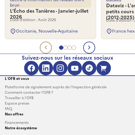
brun
Dataviz - L'
L'Écho des Tanières - Janvier-juillet
petits cours
2026
(2012-2025)
Date d'édition : Août 2026
Date d'édition :
Occitanie, Nouvelle-Aquitaine
France hex
Aller au document 1
Aller au document 2
Aller au document 3
Aller au document 4
Document précédent
Document su
Suivez-nous sur les réseaux sociaux
Facebook (s'ouvre dans une no
LinkedIn (s'ouvre dans un
Instagram (s'ouvre da
YouTube (s'ouvre 
TikTok (s'ouv
Boutique 
L’OFB et vous
Plateforme de signalement auprès de l’Inspection générale
Comment contacter l'OFB ?
Travailler à l’OFB
Espace presse
FAQ
Nos offres
Financements
Notre écosystème