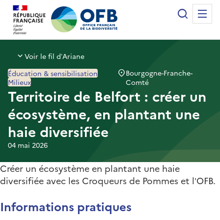
Panneau de gestion des cookies
Recherche
Me
Office français de la biodiversité
Voir le fil d’Ariane
Bourgogne-Franche-
Éducation & sensibilisation
Milieux
Comté
Territoire de Belfort : créer un
écosystème, en plantant une
haie diversifiée
04 mai 2026
Créer un écosystème en plantant une haie
diversifiée avec les Croqueurs de Pommes et l’OFB.
Informations pratiques