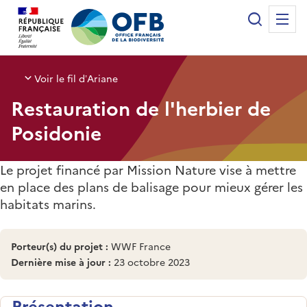
Panneau de gestion des cookies
Recherche
Me
Office français de la biodiversité
Voir le fil d’Ariane
Restauration de l'herbier de
Posidonie
Le projet financé par Mission Nature vise à mettre
en place des plans de balisage pour mieux gérer les
habitats marins.
Porteur(s) du projet :
WWF France
Dernière mise à jour :
23 octobre 2023
Présentation