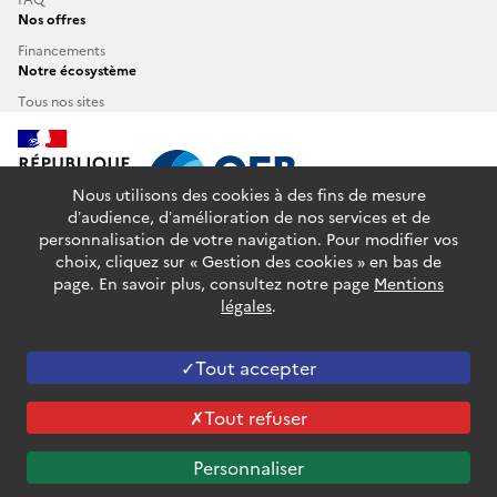
Nos offres
Financements
Notre écosystème
Tous nos sites
Nous utilisons des cookies à des fins de mesure
d’audience, d’amélioration de nos services et de
personnalisation de votre navigation. Pour modifier vos
info.gouv.fr
service-public.fr
legifrance.gouv.fr
choix, cliquez sur « Gestion des cookies » en bas de
data.gouv.fr
page. En savoir plus, consultez notre page
Mentions
légales
.
Plan du site
Glossaire
Accessibilité : partiellement conforme
Mentions légales
Données personnelles
Gestion des cookies
Tout accepter
Sauf mention contraire, tous les contenus de ce site sont sous
Tout refuser
licence etalab-2.0
Personnaliser