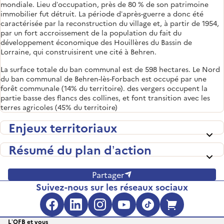
mondiale. Lieu d’occupation, près de 80 % de son patrimoine
immobilier fut détruit. La période d’après-guerre a donc été
caractérisée par la reconstruction du village et, à partir de 1954,
par un fort accroissement de la population du fait du
développement économique des Houillères du Bassin de
Lorraine, qui construisirent une cité à Behren.
La surface totale du ban communal est de 598 hectares. Le Nord
du ban communal de Behren-lès-Forbach est occupé par une
forêt communale (14% du territoire). des vergers occupent la
partie basse des flancs des collines, et font transition avec les
terres agricoles (45% du territoire)
Enjeux territoriaux
Résumé du plan d’action
Partager
Suivez-nous sur les réseaux sociaux
Facebook (s'ouvre dans une no
LinkedIn (s'ouvre dans un
Instagram (s'ouvre da
YouTube (s'ouvre 
TikTok (s'ouv
Boutique 
L’OFB et vous