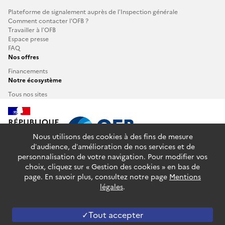
Plateforme de signalement auprès de l’Inspection générale
Comment contacter l'OFB ?
Travailler à l’OFB
Espace presse
FAQ
Nos offres
Financements
Notre écosystème
Tous nos sites
Nous utilisons des cookies à des fins de mesure
d’audience, d’amélioration de nos services et de
personnalisation de votre navigation. Pour modifier vos
info.gouv.fr
service-public.fr
legifrance.gouv.fr
choix, cliquez sur « Gestion des cookies » en bas de
data.gouv.fr
page. En savoir plus, consultez notre page
Mentions
légales
.
Plan du site
Glossaire
Accessibilité : partiellement conforme
Mentions légales
Données personnelles
Gestion des cookies
Tout accepter