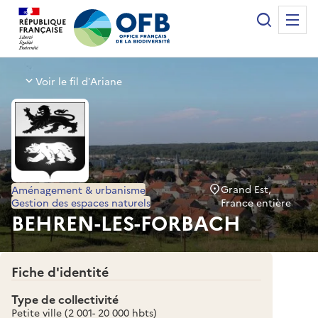
Panneau de gestion des cookies
Recherche
Me
Office français de la biodiversité
Voir le fil d’Ariane
Grand Est,
Aménagement & urbanisme
Gestion des espaces naturels
France entière
BEHREN-LES-FORBACH
Fiche d'identité
Type de collectivité
Petite ville (2 001- 20 000 hbts)