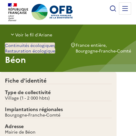
Panneau de gestion des cookies
Recherche
Me
Office français de la biodiversité
Voir le fil d’Ariane
France entière,
Continuités écologiques
Restauration écologique
Bourgogne-Franche-Comté
Béon
Fiche d'identité
Type de collectivité
Village (1 - 2 000 hbts)
Implantations régionales
Bourgogne-Franche-Comté
Adresse
Mairie de Béon