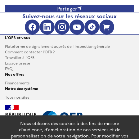
Partager
Suivez-nous sur les réseaux sociaux
Facebook (s'ouvre dans une no
LinkedIn (s'ouvre dans un
Instagram (s'ouvre da
YouTube (s'ouvre 
TikTok (s'ouv
Boutique 
L’OFB et vous
Plateforme de signalement auprès de l’Inspection générale
Comment contacter l'OFB ?
Travailler à l’OFB
Espace presse
FAQ
Nos offres
Financements
Notre écosystème
Tous nos sites
Nous utilisons des cookies à des fins de mesure
d’audience, d’amélioration de nos services et de
personnalisation de votre navigation. Pour modifier vos