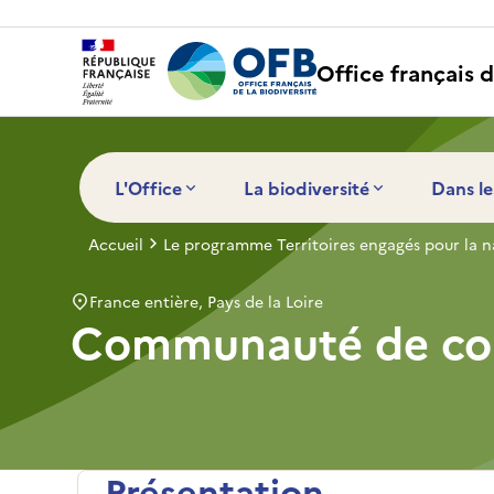
Panneau de gestion des cookies
Office français d
L'Office
La biodiversité
Dans le
Accueil
Le programme Territoires engagés pour la n
France entière, Pays de la Loire
Communauté de co
Présentation