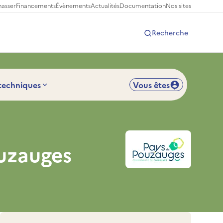
hasser
Financements
Évènements
Actualités
Documentation
Nos sites
Recherche
 techniques
Vous êtes
uzauges