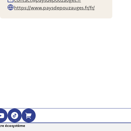
https://www.paysdepouzauges.fr/fr/
ouvre dans une nouvelle fenêtre)
 (s'ouvre dans une nouvelle fenêtre)
agram (s'ouvre dans une nouvelle fenêt
YouTube (s'ouvre dans une nouvelle fe
TikTok (s'ouvre dans une nouvelle 
Boutique en ligne (s'ouvre dan
re écosystème