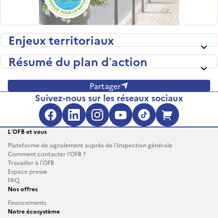
Enjeux territoriaux
Résumé du plan d’action
Partager
Suivez-nous sur les réseaux sociaux
Facebook (s'ouvre dans une no
LinkedIn (s'ouvre dans un
Instagram (s'ouvre da
YouTube (s'ouvre 
TikTok (s'ouv
Boutique 
L’OFB et vous
Plateforme de signalement auprès de l’Inspection générale
Comment contacter l'OFB ?
Travailler à l’OFB
Espace presse
FAQ
Nos offres
Financements
Notre écosystème