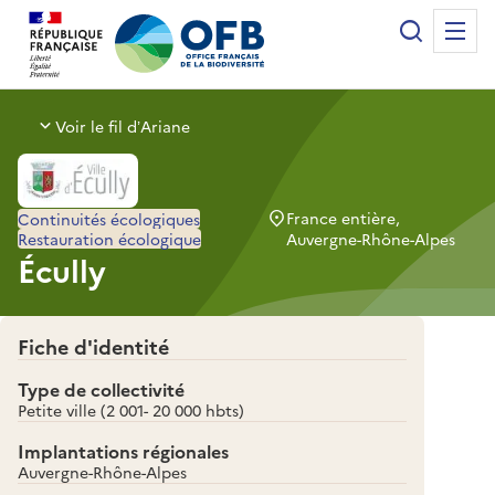
Panneau de gestion des cookies
Recherche
Me
Office français de la biodiversité
Voir le fil d’Ariane
France entière,
Continuités écologiques
Restauration écologique
Auvergne-Rhône-Alpes
Écully
Fiche d'identité
Type de collectivité
Petite ville (2 001- 20 000 hbts)
Implantations régionales
Auvergne-Rhône-Alpes