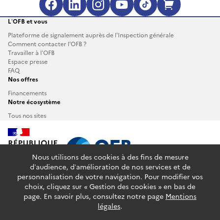
Facebook (s'ouvre dans une no
LinkedIn (s'ouvre dans un
Instagram (s'ouvre da
YouTube (s'ouvre 
TikTok (s'ouv
Boutique 
L’OFB et vous
Plateforme de signalement auprès de l’Inspection générale
Comment contacter l'OFB ?
Travailler à l’OFB
Espace presse
FAQ
Nos offres
Financements
Notre écosystème
Tous nos sites
Nous utilisons des cookies à des fins de mesure
d’audience, d’amélioration de nos services et de
personnalisation de votre navigation. Pour modifier vos
info.gouv.fr
service-public.fr
legifrance.gouv.fr
choix, cliquez sur « Gestion des cookies » en bas de
data.gouv.fr
page. En savoir plus, consultez notre page
Mentions
légales
.
Plan du site
Glossaire
Accessibilité : partiellement conforme