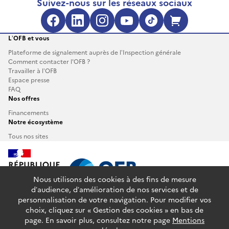
Suivez-nous sur les réseaux sociaux
Facebook (s'ouvre dans une no
LinkedIn (s'ouvre dans un
Instagram (s'ouvre da
YouTube (s'ouvre 
TikTok (s'ouv
Boutique 
L’OFB et vous
Plateforme de signalement auprès de l’Inspection générale
Comment contacter l'OFB ?
Travailler à l’OFB
Espace presse
FAQ
Nos offres
Financements
Notre écosystème
Tous nos sites
Nous utilisons des cookies à des fins de mesure
d’audience, d’amélioration de nos services et de
personnalisation de votre navigation. Pour modifier vos
info.gouv.fr
service-public.fr
legifrance.gouv.fr
choix, cliquez sur « Gestion des cookies » en bas de
data.gouv.fr
page. En savoir plus, consultez notre page
Mentions