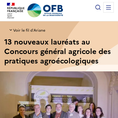
Panneau de gestion des cookies
Recherche
Me
Office français de la biodiversité
Voir le fil d’Ariane
13 nouveaux lauréats au
Concours général agricole des
pratiques agroécologiques