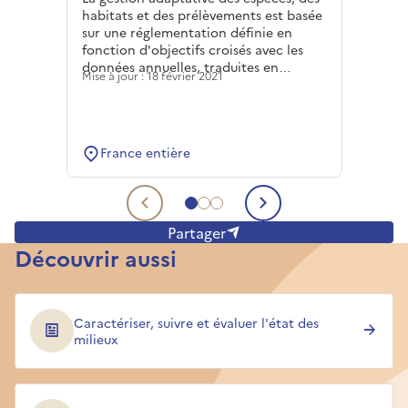
habitats et des prélèvements est basée
sur une réglementation définie en
fonction d'objectifs croisés avec les
données annuelles, traduites en
Mise à jour : 18 février 2021
modèles mathématiques.
France entière
Aller au contenu 1
Aller au contenu 2
Aller au contenu 3
Contenu précédent
Contenu suiv
Partager
Découvrir aussi
Caractériser, suivre et évaluer l'état des
milieux