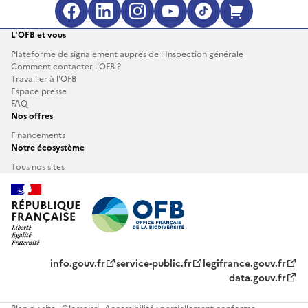
Facebook (s'ouvre dans une no
LinkedIn (s'ouvre dans un
Instagram (s'ouvre da
YouTube (s'ouvre 
TikTok (s'ouv
Boutique 
L’OFB et vous
Plateforme de signalement auprès de l’Inspection générale
Comment contacter l'OFB ?
Travailler à l’OFB
Espace presse
FAQ
Nos offres
Financements
Notre écosystème
Tous nos sites
info.gouv.fr
service-public.fr
legifrance.gouv.fr
data.gouv.fr
Plan du site
Glossaire
Accessibilité : partiellement conforme