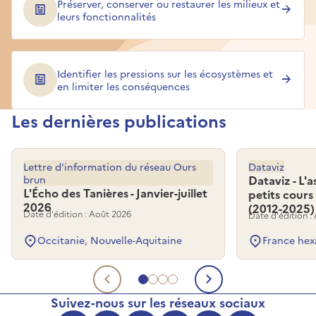
Préserver, conserver ou restaurer les milieux et
leurs fonctionnalités
Identifier les pressions sur les écosystèmes et
en limiter les conséquences
Les dernières publications
Lettre d'information du réseau Ours
Dataviz
brun
Dataviz - L'
L'Écho des Tanières - Janvier-juillet
petits cours
2026
(2012-2025)
Date d'édition : Août 2026
Date d'édition :
Occitanie, Nouvelle-Aquitaine
France hex
Aller au document 1
Aller au document 2
Aller au document 3
Aller au document 4
Document précédent
Document su
Suivez-nous sur les réseaux sociaux