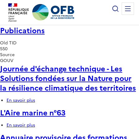
Panneau de gestion des cookies
Recherche
Me
Office français de la biodiversité
Publications
Old TID
550
Source
GOUV
Journée d'échange technique - Les
Solutions fondées sur la Nature pour
la résilience climatique des territoires
En savoir plus
sur
Journée
L'Aire marine n°63
d'échange
technique
-
En savoir plus
sur
Les
L'Aire
Annuaire provisoire des formations
Solutions
marine