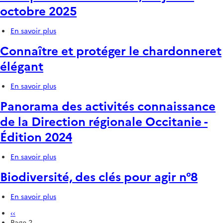
octobre 2025
agir
n°9
En savoir plus
sur
Parcours
Connaître et protéger le chardonneret
Littoraux
de
élégant
demain
:
En savoir plus
sur
s'adapter
Connaître
avec
Panorama des activités connaissance
et
la
protéger
nature,
de la Direction régionale Occitanie -
le
de
Édition 2024
chardonneret
juin
élégant
à
octobre
En savoir plus
sur
2025
Panorama
Biodiversité, des clés pour agir n°8
des
activités
connaissance
En savoir plus
sur
de
Biodiversité,
Pagination
Page
‹‹
la
des
précédente
Page 2
Direction