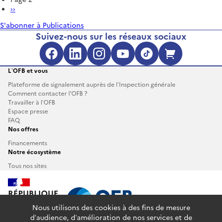
clés
Page
››
régionale
pour
suivante
Occitanie
agir
S'abonner à Publications
-
n°8
Suivez-nous sur les réseaux sociaux
Édition
2024
Facebook (s'ouvre dans une no
LinkedIn (s'ouvre dans un
Instagram (s'ouvre da
YouTube (s'ouvre 
TikTok (s'ouv
Boutique 
L’OFB et vous
Plateforme de signalement auprès de l’Inspection générale
Comment contacter l'OFB ?
Travailler à l’OFB
Espace presse
FAQ
Nos offres
Financements
Notre écosystème
Tous nos sites
Nous utilisons des cookies à des fins de mesure
d’audience, d’amélioration de nos services et de