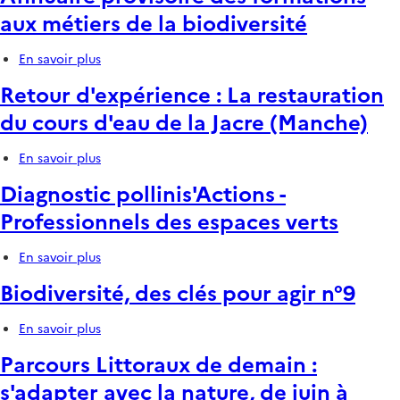
fondées
n°63
aux métiers de la biodiversité
sur
la
Nature
En savoir plus
sur
pour
Annuaire
Retour d'expérience : La restauration
la
provisoire
résilience
des
du cours d'eau de la Jacre (Manche)
climatique
formations
des
aux
En savoir plus
sur
territoires
métiers
Retour
de
Diagnostic pollinis'Actions -
d'expérience
la
:
biodiversité
Professionnels des espaces verts
La
restauration
En savoir plus
sur
du
Diagnostic
cours
Biodiversité, des clés pour agir n°9
pollinis'Actions
d'eau
-
de
Professionnels
la
En savoir plus
sur
des
Jacre
Biodiversité,
Parcours Littoraux de demain :
espaces
(Manche)
des
verts
clés
s'adapter avec la nature, de juin à
pour