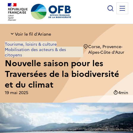
Panneau de gestion des cookies
Recherche
Me
Office français de la biodiversité
Voir le fil d’Ariane
Tourisme, loisirs & culture
Corse, Provence-
Mobilisation des acteurs & des
Alpes-Côte d'Azur
citoyens
Nouvelle saison pour les
Traversées de la biodiversité
et du climat
19 mai 2025
Temps de 
4min