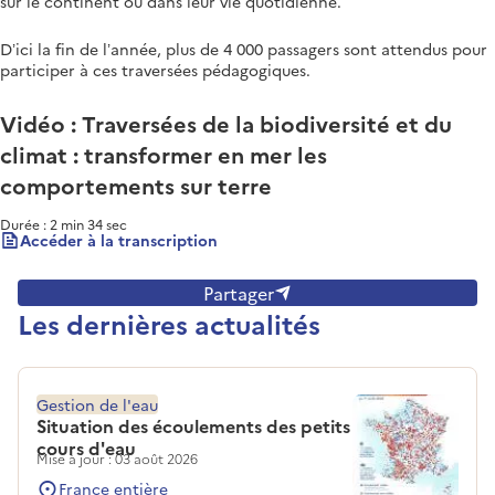
sur le continent ou dans leur vie quotidienne.
D’ici la fin de l’année, plus de 4 000 passagers sont attendus pour
participer à ces traversées pédagogiques.
Vidéo : Traversées de la biodiversité et du
climat : transformer en mer les
comportements sur terre
YouTube est désactivé.
Durée : 2 min 34 sec
Lecture Vidé
Autoriser
Accéder à la transcription
Vidéo YouTube [Vidéo - Traversées de la biodiversité et du clima
Partager
Les dernières actualités
Gestion de l'eau
Situation des écoulements des petits
cours d'eau
Mise à jour : 03 août 2026
France entière