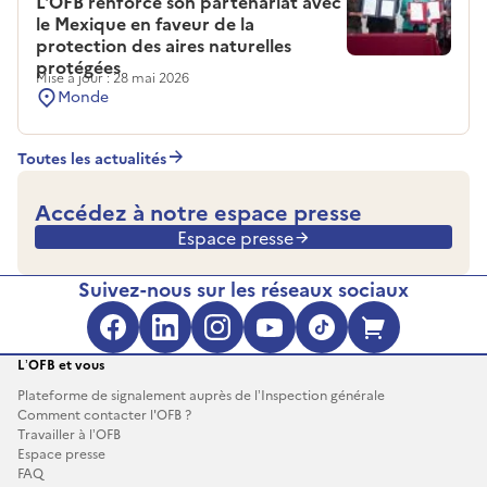
L'OFB renforce son partenariat avec
le Mexique en faveur de la
protection des aires naturelles
protégées
Mise à jour : 28 mai 2026
Monde
Toutes les actualités
Accédez à notre espace presse
Espace presse
Suivez-nous sur les réseaux sociaux
Facebook (s'ouvre dans une no
LinkedIn (s'ouvre dans un
Instagram (s'ouvre da
YouTube (s'ouvre 
TikTok (s'ouv
Boutique 
L’OFB et vous
Plateforme de signalement auprès de l’Inspection générale
Comment contacter l'OFB ?
Travailler à l’OFB
Espace presse
FAQ