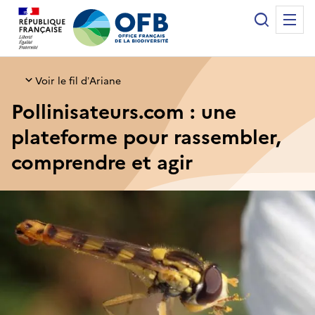
Panneau de gestion des cookies
Recherche
Me
Office français de la biodiversité
Voir le fil d’Ariane
Pollinisateurs.com : une
plateforme pour rassembler,
comprendre et agir