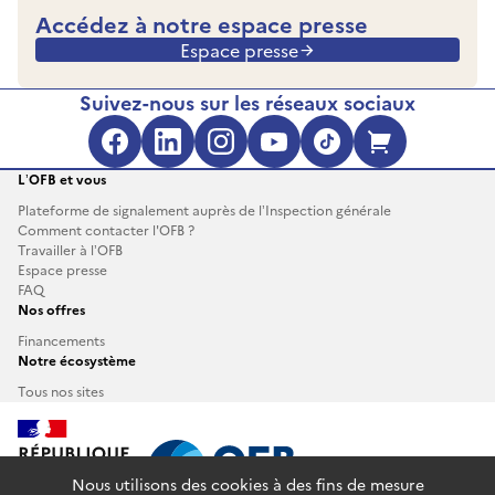
Accédez à notre espace presse
Espace presse
Suivez-nous sur les réseaux sociaux
Facebook (s'ouvre dans une no
LinkedIn (s'ouvre dans un
Instagram (s'ouvre da
YouTube (s'ouvre 
TikTok (s'ouv
Boutique 
L’OFB et vous
Plateforme de signalement auprès de l’Inspection générale
Comment contacter l'OFB ?
Travailler à l’OFB
Espace presse
FAQ
Nos offres
Financements
Notre écosystème
Tous nos sites
Nous utilisons des cookies à des fins de mesure