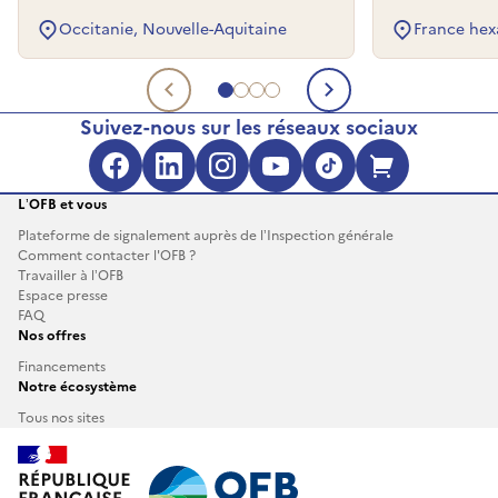
Occitanie, Nouvelle-Aquitaine
France hex
Aller au document 1
Aller au document 2
Aller au document 3
Aller au document 4
Document précédent
Document su
Suivez-nous sur les réseaux sociaux
Facebook (s'ouvre dans une no
LinkedIn (s'ouvre dans un
Instagram (s'ouvre da
YouTube (s'ouvre 
TikTok (s'ouv
Boutique 
L’OFB et vous
Plateforme de signalement auprès de l’Inspection générale
Comment contacter l'OFB ?
Travailler à l’OFB
Espace presse
FAQ
Nos offres
Financements
Notre écosystème
Tous nos sites