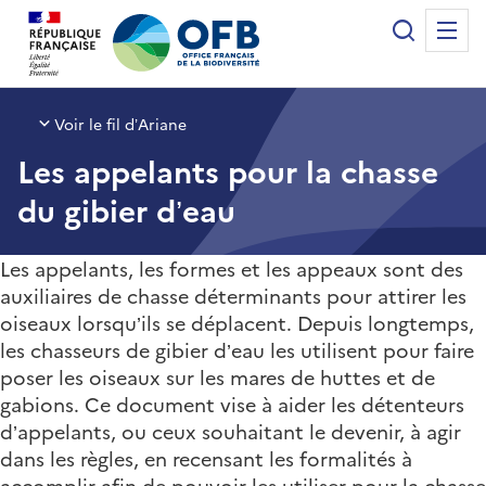
Panneau de gestion des cookies
Recherche
Me
Office français de la biodiversité
Voir le fil d’Ariane
Les appelants pour la chasse
du gibier d’eau
Les appelants, les formes et les appeaux sont des
auxiliaires de chasse déterminants pour attirer les
oiseaux lorsqu’ils se déplacent. Depuis longtemps,
les chasseurs de gibier d’eau les utilisent pour faire
poser les oiseaux sur les mares de huttes et de
gabions. Ce document vise à aider les détenteurs
d’appelants, ou ceux souhaitant le devenir, à agir
dans les règles, en recensant les formalités à
accomplir afin de pouvoir les utiliser pour la chasse