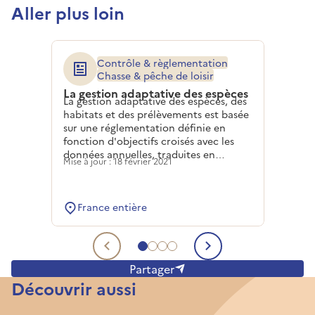
Aller plus loin
Contrôle & règlementation
Chasse & pêche de loisir
La gestion adaptative des espèces
La gestion adaptative des espèces, des
habitats et des prélèvements est basée
sur une réglementation définie en
fonction d'objectifs croisés avec les
données annuelles, traduites en
Mise à jour : 18 février 2021
modèles mathématiques.
France entière
Aller au contenu 1
Aller au contenu 2
Aller au contenu 3
Aller au contenu 4
Contenu précédent
Contenu sui
Partager
Découvrir aussi