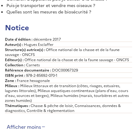
Puis-je transporter et vendre mes oiseaux ?
Quelles sont les mesures de biosécurité ?
Notice
Date d’édition :
décembre 2017
Auteur(s) :
Hugues Esclaffer
Structure(s) autrice(s) :
Office national de la chasse et de la faune
sauvage - ONCFS
Editeur(s) :
Office national de la chasse et de la faune sauvage - ONCFS
Collection :
Carnets
Référence documentaire :
DOC00067329
ISBN print :
978-2-85692-070-1
Zone :
France hexagonale
Milieux :
Milieux littoraux et de transition (côtes, rivages, estuaires,
lagunes littorales), Milieux aquatiques continentaux (plans d'eau, cours
d'eau, sources et berges), Milieux humides (marais, tourbières et autres
zones humides)
Thématiques :
Chasse & pêche de loisir, Connaissances, données &
diagnostics, Contrôle & règlementation
Afficher moins