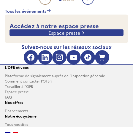
Aller à l'evénement à venir 1
Aller à l'evénement à venir 2
Aller à l'evénement à venir 3
Aller à l'evénement à venir 4
Evénement à venir précé
Evénement à 
Tous les événements
Accédez à notre espace presse
Espace presse
Suivez-nous sur les réseaux sociaux
Facebook (s'ouvre dans une no
LinkedIn (s'ouvre dans un
Instagram (s'ouvre da
YouTube (s'ouvre 
TikTok (s'ouv
Boutique 
L’OFB et vous
Plateforme de signalement auprès de l’Inspection générale
Comment contacter l'OFB ?
Travailler à l’OFB
Espace presse
FAQ
Nos offres
Financements
Notre écosystème
Tous nos sites