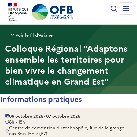
Panneau de gestion des cookies
Recherche
Me
Office français de la biodiversité
Voir le fil d’Ariane
Colloque Régional "Adaptons
ensemble les territoires pour
bien vivre le changement
climatique en Grand Est"
Informations pratiques
06 octobre 2026 - 07 octobre 2026
8h - 18h
Centre de convention du technopôle, Rue de la grange
aux Bois, Metz (57)