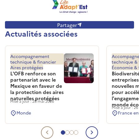
Partager
Actualités associées
Accompagnement
Accompagn
technique & financier
technique & 
Aires protégées
Économie & 
L'OFB renforce son
Biodiversit
partenariat avec le
entreprises
Mexique en faveur de
nouvelles 
la protection des aires
pour accél
naturelles protégées
l'engageme
Mise à jour : 28 mai 2026
monde éco
Mise à jour : 2
Monde
France en
Aller à l'actualité associées 1
Aller à l'actualité associées 2
Aller à l'actualité associées 3
Aller à l'actualité associées 4
Actualité associées préc
Actualité ass