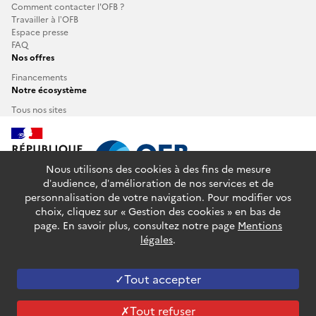
Comment contacter l'OFB ?
Travailler à l’OFB
Espace presse
FAQ
Nos offres
Financements
Notre écosystème
Tous nos sites
Nous utilisons des cookies à des fins de mesure
d’audience, d’amélioration de nos services et de
personnalisation de votre navigation. Pour modifier vos
info.gouv.fr
service-public.fr
legifrance.gouv.fr
choix, cliquez sur « Gestion des cookies » en bas de
data.gouv.fr
page. En savoir plus, consultez notre page
Mentions
légales
.
Plan du site
Glossaire
Accessibilité : partiellement conforme
Mentions légales
Données personnelles
Gestion des cookies
Tout accepter
Sauf mention contraire, tous les contenus de ce site sont sous
Tout refuser
licence etalab-2.0