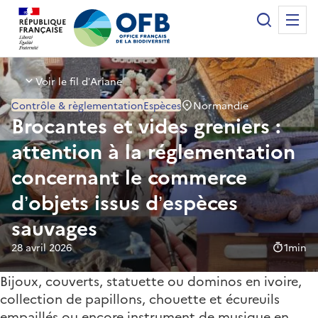
Panneau de gestion des cookies
Recherche
Me
Office français de la biodiversité
Voir le fil d’Ariane
Normandie
Contrôle & règlementation
Espèces
Brocantes et vides greniers :
attention à la réglementation
concernant le commerce
d’objets issus d’espèces
sauvages
28 avril 2026
Temps de 
1min
Bijoux, couverts, statuette ou dominos en ivoire,
collection de papillons, chouette et écureuils
empaillés ou encore instrument de musique en