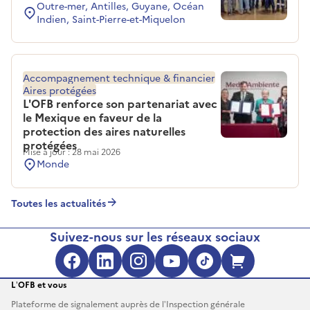
Outre-mer, Antilles, Guyane, Océan
Indien, Saint-Pierre-et-Miquelon
Accompagnement technique & financier
Aires protégées
L'OFB renforce son partenariat avec
le Mexique en faveur de la
protection des aires naturelles
protégées
Mise à jour : 28 mai 2026
Monde
Toutes les actualités
Suivez-nous sur les réseaux sociaux
Facebook (s'ouvre dans une no
LinkedIn (s'ouvre dans un
Instagram (s'ouvre da
YouTube (s'ouvre 
TikTok (s'ouv
Boutique 
L’OFB et vous
Plateforme de signalement auprès de l’Inspection générale