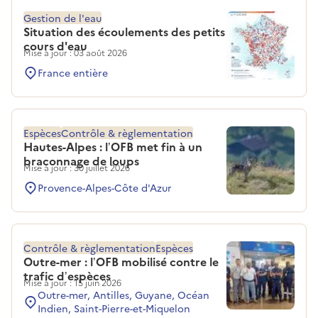
Gestion de l'eau
Situation des écoulements des petits
cours d'eau
Mise à jour : 03 août 2026
France entière
Espèces
Contrôle & règlementation
Hautes-Alpes : l’OFB met fin à un
braconnage de loups
Mise à jour : 30 juillet 2026
Provence-Alpes-Côte d'Azur
Contrôle & règlementation
Espèces
Outre-mer : l’OFB mobilisé contre le
trafic d’espèces
Mise à jour : 15 juin 2026
Outre-mer, Antilles, Guyane, Océan
Indien, Saint-Pierre-et-Miquelon