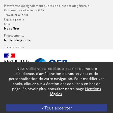
Plateforme de signalement auprès de l’Inspection générale
Comment contacter l'OFB ?
Travailler à l’OFB
Espace presse
FAQ
Nos offres
Financements
Notre écosystème
Tous nos sites
Nous utilisons des cookies à des fins de mesure
d’audience, d’amélioration de nos services et de
personnalisation de votre navigation. Pour modifier vos
info.gouv.fr
service-public.fr
legifrance.gouv.fr
choix, cliquez sur « Gestion des cookies » en bas de
data.gouv.fr
page. En savoir plus, consultez notre page
Mentions
légales
.
Plan du site
Glossaire
Accessibilité : partiellement conforme
Mentions légales
Données personnelles
Gestion des cookies
Tout accepter