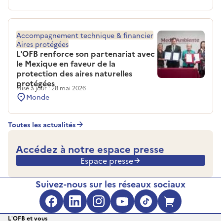
Accompagnement technique & financier
Aires protégées
L'OFB renforce son partenariat avec
le Mexique en faveur de la
protection des aires naturelles
protégées
Mise à jour : 28 mai 2026
Monde
Toutes les actualités
Accédez à notre espace presse
Espace presse
Suivez-nous sur les réseaux sociaux
Facebook (s'ouvre dans une no
LinkedIn (s'ouvre dans un
Instagram (s'ouvre da
YouTube (s'ouvre 
TikTok (s'ouv
Boutique 
L’OFB et vous