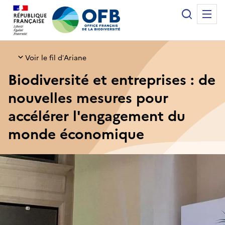
Panneau de gestion des cookies
Recherche
Me
Office français de la biodiversité
Voir le fil d’Ariane
Biodiversité et entreprises : de
nouvelles mesures pour
accélérer l'engagement du
monde économique