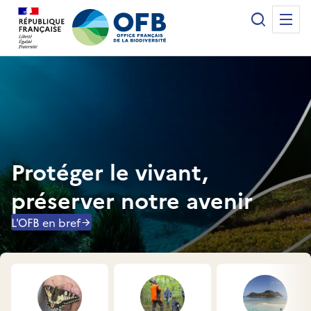
Panneau de gestion des cookies
Recherche
Me
Office français de la biodiversité
Protéger le vivant,
préserver notre avenir
L'OFB en bref
Accès rapides