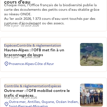
cours d'eau
Chaque mois, l'Office français de la biodiversité publie la
carte des écoulements des petits cours d'eau établie grâce
au réseau ONDE.
Au 1er août 2026, 1 373 cours d'eau sont touchés par des
ruptures d'écoulement ou des assecs.
Mise à jour : 03 août 2026
Espèces
Contrôle & règlementation
Hautes-Alpes : l’OFB met fin à un
braconnage de loups
Mise à jour : 30 juillet 2026
Provence-Alpes-Côte d'Azur
Contrôle & règlementation
Espèces
Outre-mer : l’OFB mobilisé contre le
trafic d’espèces
Mise à jour : 15 juin 2026
Outre-mer, Antilles, Guyane, Océan Indien,
Saint-Pierre-et-Miquelon