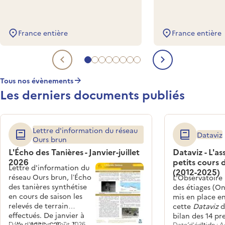
France entière
France entière
Aller à l'evénement à venir 1
Aller à l'evénement à venir 2
Aller à l'evénement à venir 3
Aller à l'evénement à venir 4
Aller à l'evénement à venir 5
Aller à l'evénement à venir 6
Aller à l'evénement à venir 
Aller à l'evénement à veni
Evénement à venir précéde
Evénement 
Tous nos évènements
Les derniers documents publiés
Lettre d'information du réseau
Dataviz
Ours brun
L'Écho des Tanières - Janvier-juillet
Dataviz - L'a
2026
petits cours 
Lettre d'information du
(2012-2025)
réseau Ours brun, l’Écho
L'Observatoire
des tanières synthétise
des étiages (On
en cours de saison les
mis en place en
relevés de terrain
cette
Dataviz
d
effectués. De janvier à
bilan des 14 pr
juillet 2026, 685 indices
Date d'édition : Août 2026
Date d'édition : 