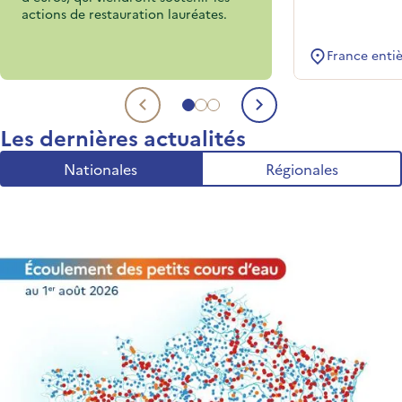
actions de restauration lauréates.
France enti
Aller au sujet 1
Aller au sujet 2
Aller au sujet 3
Sujet précédent
Sujet suivant
Les dernières actualités
Nationales
Régionales