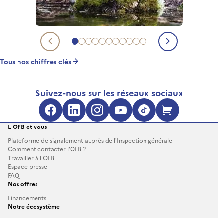
Aller au chiffre clé 1
Aller au chiffre clé 2
Aller au chiffre clé 3
Aller au chiffre clé 4
Aller au chiffre clé 5
Aller au chiffre clé 6
Aller au chiffre clé 7
Aller au chiffre clé 8
Aller au chiffre clé 9
Aller au chiffre clé 10
Aller au chiffre clé 11
Chiffre clé précédent
Chiffre c
Tous nos chiffres clés
Suivez-nous sur les réseaux sociaux
Facebook (s'ouvre dans une no
LinkedIn (s'ouvre dans un
Instagram (s'ouvre da
YouTube (s'ouvre 
TikTok (s'ouv
Boutique 
L’OFB et vous
Plateforme de signalement auprès de l’Inspection générale
Comment contacter l'OFB ?
Travailler à l’OFB
Espace presse
FAQ
Nos offres
Financements
Notre écosystème