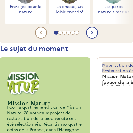
Engagés pour la
La chasse, un
Les parcs
nature
loisir encadré
naturels marins
Aller au contenu 1
Aller au contenu 2
Aller au contenu 3
Aller au contenu 4
Aller au contenu 5
Aller au contenu 6
Contenu précédent
Contenu su
Titre
Le sujet du moment
Mobilisation de
Restauration é
Mission Natur
faveur de la 
Mise à jour : 03 
Mission Nature
Pour la quatrième édition de Mission
Nature, 28 nouveaux projets de
restauration de la biodiversité ont
été sélectionnés. Répartis aux quatre
coins de la France, dans l’Hexagone