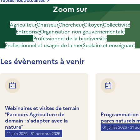
Toutes nos actualités
Zoom sur
Agriculteur
Chasseur
Chercheur
Citoyen
Collectivité
Entreprise
Organisation non gouvernementale
Professionnel de la biodiversité
Professionnel et usager de la mer
Scolaire et enseignant
Les évènements à venir
Webinaires et visites de terrain
“Parcours Agriculture de
Programmation d
demain : s’adapter avec la
parcs naturels 
nature”
01 juillet 2026 - 31 a
11 juin 2026 - 31 octobre 2026