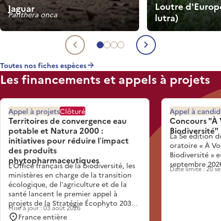
Loutre d'Europ
Jaguar
Panthera onca
lutra)
Aller à l'espèce 1
Aller à l'espèce 2
Aller à l'espèce 3
Aller à l'espèce 4
Espèce précédente
Espèce suiva
Toutes nos fiches espèces
Les financements et appels à projets
Appel à projets
Clôturé
Appel à candid
Territoires de convergence eau
Concours "À 
potable et Natura 2000 :
Biodiversité"
La 5e édition d
initiatives pour réduire l’impact
oratoire « À Vo
des produits
Biodiversité » 
phytopharmaceutiques
septembre 202
L’Office français de la biodiversité, les
Date limite : 20 
ministères en charge de la transition
écologique, de l’agriculture et de la
santé lancent le premier appel à
projets de la Stratégie Écophyto 2030.
Mise à jour : 03 août 2026
Inscrit dans l’action 3.3 de la Stratégie,
France entière