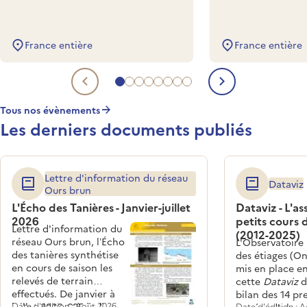
France entière
France entière
Aller à l'evénement à venir 1
Aller à l'evénement à venir 2
Aller à l'evénement à venir 3
Aller à l'evénement à venir 4
Aller à l'evénement à venir 5
Aller à l'evénement à venir 6
Aller à l'evénement à venir 
Aller à l'evénement à veni
Evénement à venir précéde
Evénement 
Tous nos évènements
Les derniers documents publiés
Lettre d'information du réseau
Dataviz
Ours brun
L'Écho des Tanières - Janvier-juillet
Dataviz - L'a
2026
petits cours 
Lettre d'information du
(2012-2025)
réseau Ours brun, l’Écho
L'Observatoire
des tanières synthétise
des étiages (On
en cours de saison les
mis en place en
relevés de terrain
cette
Dataviz
d
effectués. De janvier à
bilan des 14 pr
juillet 2026, 685 indices
Date d'édition : Août 2026
Date d'édition : 