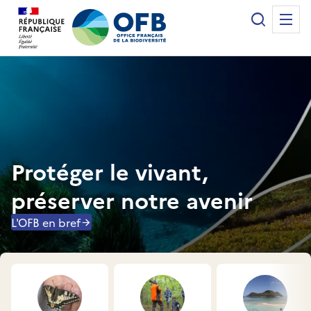
Panneau de gestion des cookies
Recherche
Me
Office français de la biodiversité
Protéger le vivant,
préserver notre avenir
L'OFB en bref
Accès rapides