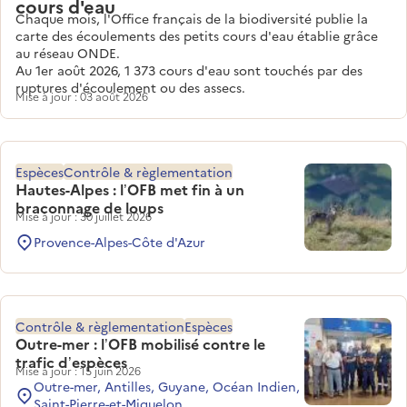
cours d'eau
Chaque mois, l'Office français de la biodiversité publie la
carte des écoulements des petits cours d'eau établie grâce
au réseau ONDE.
Au 1er août 2026, 1 373 cours d'eau sont touchés par des
ruptures d'écoulement ou des assecs.
Mise à jour : 03 août 2026
Espèces
Contrôle & règlementation
Hautes-Alpes : l’OFB met fin à un
braconnage de loups
Mise à jour : 30 juillet 2026
Provence-Alpes-Côte d'Azur
Contrôle & règlementation
Espèces
Outre-mer : l’OFB mobilisé contre le
trafic d’espèces
Mise à jour : 15 juin 2026
Outre-mer, Antilles, Guyane, Océan Indien,
Saint-Pierre-et-Miquelon