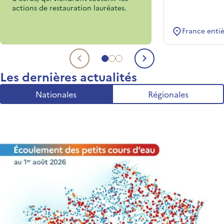
actions de restauration lauréates.
France enti
Aller au sujet 1
Aller au sujet 2
Aller au sujet 3
Sujet précédent
Sujet suivant
Les dernières actualités
Nationales
Régionales