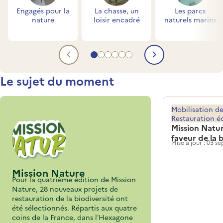
Engagés pour la
La chasse, un
Les parcs
nature
loisir encadré
naturels marins
Aller au contenu 1
Aller au contenu 2
Aller au contenu 3
Aller au contenu 4
Aller au contenu 5
Aller au contenu 6
Contenu précédent
Contenu su
Titre
Le sujet du moment
Mobilisation de
Restauration é
Mission Natur
faveur de la 
Mise à jour : 03 
Mission Nature
Pour la quatrième édition de Mission
Nature, 28 nouveaux projets de
restauration de la biodiversité ont
été sélectionnés. Répartis aux quatre
coins de la France, dans l’Hexagone