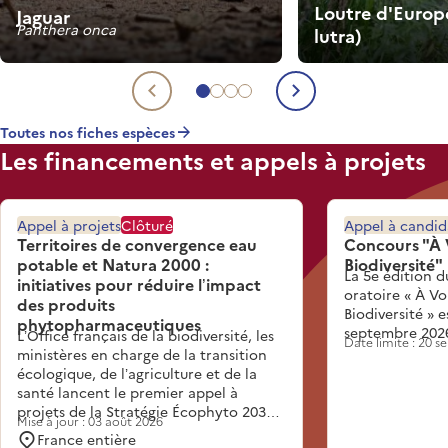
Loutre d'Europ
Jaguar
Panthera onca
lutra)
Aller à l'espèce 1
Aller à l'espèce 2
Aller à l'espèce 3
Aller à l'espèce 4
Espèce précédente
Espèce suiva
Toutes nos fiches espèces
Les financements et appels à projets
Appel à projets
Clôturé
Appel à candid
Territoires de convergence eau
Concours "À 
potable et Natura 2000 :
Biodiversité"
La 5e édition d
initiatives pour réduire l’impact
oratoire « À Vo
des produits
Biodiversité » 
phytopharmaceutiques
septembre 202
L’Office français de la biodiversité, les
Date limite : 20 
ministères en charge de la transition
écologique, de l’agriculture et de la
santé lancent le premier appel à
projets de la Stratégie Écophyto 2030.
Mise à jour : 03 août 2026
Inscrit dans l’action 3.3 de la Stratégie,
France entière