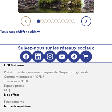
Aller au chiffre clé 1
Aller au chiffre clé 2
Aller au chiffre clé 3
Aller au chiffre clé 4
Aller au chiffre clé 5
Aller au chiffre clé 6
Aller au chiffre clé 7
Aller au chiffre clé 8
Aller au chiffre clé 9
Aller au chiffre clé 10
Aller au chiffre clé 11
Chiffre clé précédent
Chiffre c
Tous nos chiffres clés
Suivez-nous sur les réseaux sociaux
Facebook (s'ouvre dans une no
LinkedIn (s'ouvre dans un
Instagram (s'ouvre da
YouTube (s'ouvre 
TikTok (s'ouv
Boutique 
L’OFB et vous
Plateforme de signalement auprès de l’Inspection générale
Comment contacter l'OFB ?
Travailler à l’OFB
Espace presse
FAQ
Nos offres
Financements
Notre écosystème