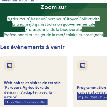
Toutes nos actualités
Zoom sur
Agriculteur
Chasseur
Chercheur
Citoyen
Collectivité
Entreprise
Organisation non gouvernementale
Professionnel de la biodiversité
Professionnel et usager de la mer
Scolaire et enseignant
Les évènements à venir
Webinaires et visites de terrain
“Parcours Agriculture de
Programmation d
demain : s’adapter avec la
parcs naturels 
nature”
01 juillet 2026 - 31 a
11 juin 2026 - 31 octobre 2026