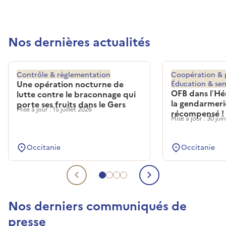
Nos dernières actualités
Contrôle & règlementation
Coopération & 
Une opération nocturne de
Éducation & sens
OFB dans l’Hé
lutte contre le braconnage qui
la gendarmeri
porte ses fruits dans le Gers
Mise à jour : 15 juillet 2026
récompensé !
Mise à jour : 30 jui
Occitanie
Occitanie
Aller à l'actualité liée 1
Aller à l'actualité liée 2
Aller à l'actualité liée 3
Aller à l'actualité liée 4
Actualité liée précédente
Actualité lié
Nos derniers communiqués de
presse