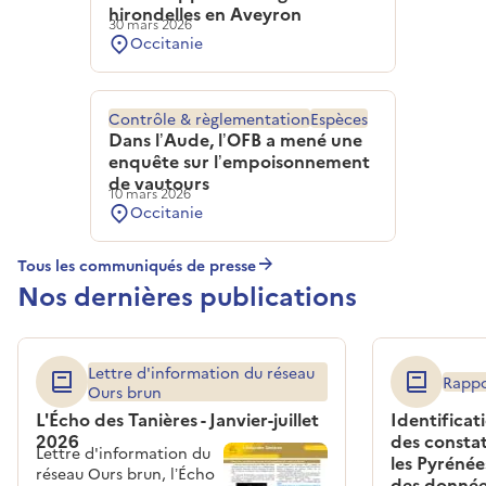
hirondelles en Aveyron
30 mars 2026
Occitanie
Contrôle & règlementation
Espèces
Dans l’Aude, l’OFB a mené une
enquête sur l’empoisonnement
de vautours
10 mars 2026
Occitanie
Tous les communiqués de presse
Nos dernières publications
Lettre d'information du réseau
Rappo
Ours brun
L'Écho des Tanières - Janvier-juillet
Identificat
2026
des consta
Lettre d'information du
les Pyrénée
réseau Ours brun, l’Écho
des donnée