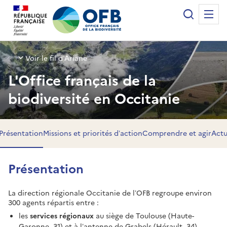
Panneau de gestion des cookies
Recherche
Me
Office français de la biodiversité
Voir le fil d’Ariane
L'Office français de la
biodiversité en Occitanie
Présentation
Missions et priorités d’action
Comprendre et agir
Actu
Présentation
La direction régionale Occitanie de l’OFB regroupe environ
300 agents répartis entre :
les
services régionaux
au siège de Toulouse (Haute-
Garonne, 31) et à l’antenne de Grabels (Hérault, 34),