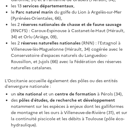
les 13
services départementaux
,
le
Parc naturel marin
du golfe du Lion à Argelès-sur-Mer
(Pyrénées-Orientales, 66),
les 2
réserves nationales de chasse et de faune sauvage
(RNCFS) : Caroux-Espinouse à Castanet-le-Haut (Hérault,
34) et Orlu (Ariège, 09),
les 2
réserves naturelles nationales
(RNN) : l’Estagnol à
Villeneuve-lès-Maguelonne (Hérault, 34) cogérée avec le
Conservatoire d’espaces naturels du Languedoc-
Roussillon, et Jujols (66) avec la Fédération des réserves
naturelles catalanes.
L’Occitanie accueille également des pôles ou des entités
d’envergure nationale :
un
site national
et un
centre de formation
à Pérols (34),
des
pôles d’études, de recherche et développement
notamment sur les espèces à enjeux dont les galliformes
de montagne et les ours à Villeneuve-de-Rivière (31), et sur
la continuité piscicole et les débits à Toulouse (pôle éco-
hydraulique).