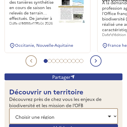
des tanières synthétise
À la demande
en cours de saison les
profession ag
relevés de terrain
l’Office franç
effectués. De janvier à
biodiversité 
juillet 2026, 685 indices
Date d'édition : Août 2026
réalisé une a
indirects d’ours ont été
caractéristi
collectés, sur 6
prédation,
Date d'édition 
départements des
accompagnan
Pyrénées françaises.
Occitanie, Nouvelle-Aquitaine
France he
publication 
récoltées en
2025.
Aller au document lié 1
Aller au document lié 2
Aller au document lié 3
Aller au document lié 4
Aller au document lié 5
Aller au document lié 6
Aller au document lié 7
Aller au document lié 8
Aller au document lié 9
Aller au document lié 1
Document lié précédent
Document 
Partager
Découvrir un territoire
Découvrez près de chez vous les enjeux de
biodiversité et les mission de l'OFB
Choisir une région