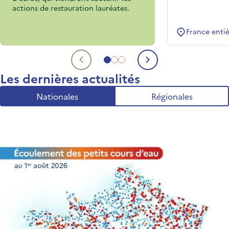
actions de restauration lauréates.
France enti
Aller au sujet 1
Aller au sujet 2
Aller au sujet 3
Sujet précédent
Sujet suivant
Les dernières actualités
Nationales
Régionales