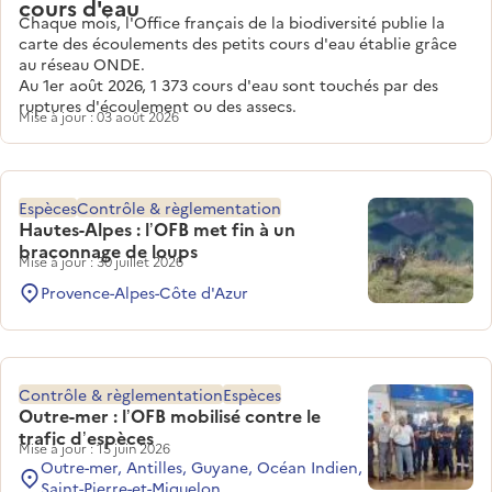
cours d'eau
Chaque mois, l'Office français de la biodiversité publie la
carte des écoulements des petits cours d'eau établie grâce
au réseau ONDE.
Au 1er août 2026, 1 373 cours d'eau sont touchés par des
ruptures d'écoulement ou des assecs.
Mise à jour : 03 août 2026
Espèces
Contrôle & règlementation
Hautes-Alpes : l’OFB met fin à un
braconnage de loups
Mise à jour : 30 juillet 2026
Provence-Alpes-Côte d'Azur
Contrôle & règlementation
Espèces
Outre-mer : l’OFB mobilisé contre le
trafic d’espèces
Mise à jour : 15 juin 2026
Outre-mer, Antilles, Guyane, Océan Indien,
Saint-Pierre-et-Miquelon