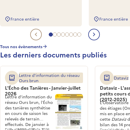
France entière
France entière
Aller à l'evénement à venir 1
Aller à l'evénement à venir 2
Aller à l'evénement à venir 3
Aller à l'evénement à venir 4
Aller à l'evénement à venir 5
Aller à l'evénement à venir 6
Aller à l'evénement à venir 
Aller à l'evénement à veni
Evénement à venir précéde
Evénement 
Tous nos évènements
Les derniers documents publiés
Lettre d'information du réseau
Dataviz
Ours brun
L'Écho des Tanières - Janvier-juillet
Dataviz - L'a
2026
petits cours 
Lettre d'information du
(2012-2025)
réseau Ours brun, l’Écho
L'Observatoire
des tanières synthétise
des étiages (On
en cours de saison les
mis en place en
relevés de terrain
cette
Dataviz
d
effectués. De janvier à
bilan des 14 pr
juillet 2026, 685 indices
Date d'édition : Août 2026
Date d'édition : 