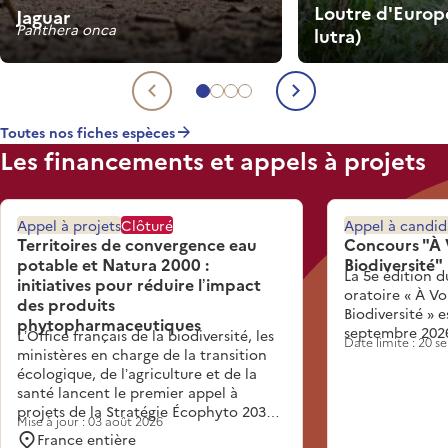
Loutre d'Europ
Jaguar
Panthera onca
lutra)
Aller à l'espèce 1
Aller à l'espèce 2
Aller à l'espèce 3
Aller à l'espèce 4
Espèce précédente
Espèce suiva
Toutes nos fiches espèces
Les financements et appels à projets
Appel à projets
Clôturé
Appel à candid
Territoires de convergence eau
Concours "À 
potable et Natura 2000 :
Biodiversité"
La 5e édition d
initiatives pour réduire l’impact
oratoire « À Vo
des produits
Biodiversité » 
phytopharmaceutiques
septembre 202
L’Office français de la biodiversité, les
Date limite : 20 
ministères en charge de la transition
écologique, de l’agriculture et de la
santé lancent le premier appel à
projets de la Stratégie Écophyto 2030.
Mise à jour : 03 août 2026
Inscrit dans l’action 3.3 de la Stratégie,
France entière