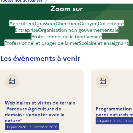
Toutes nos actualités
Zoom sur
Agriculteur
Chasseur
Chercheur
Citoyen
Collectivité
Entreprise
Organisation non gouvernementale
Professionnel de la biodiversité
Professionnel et usager de la mer
Scolaire et enseignant
Les évènements à venir
Webinaires et visites de terrain
“Parcours Agriculture de
Programmation d
demain : s’adapter avec la
parcs naturels 
nature”
01 juillet 2026 - 31 a
11 juin 2026 - 31 octobre 2026