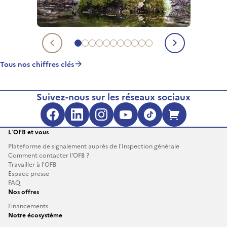
Aller au chiffre clé 1
Aller au chiffre clé 2
Aller au chiffre clé 3
Aller au chiffre clé 4
Aller au chiffre clé 5
Aller au chiffre clé 6
Aller au chiffre clé 7
Aller au chiffre clé 8
Aller au chiffre clé 9
Aller au chiffre clé 10
Aller au chiffre clé 11
Chiffre clé précédent
Chiffre c
Tous nos chiffres clés
Suivez-nous sur les réseaux sociaux
Facebook (s'ouvre dans une no
LinkedIn (s'ouvre dans un
Instagram (s'ouvre da
YouTube (s'ouvre 
TikTok (s'ouv
Boutique 
L’OFB et vous
Plateforme de signalement auprès de l’Inspection générale
Comment contacter l'OFB ?
Travailler à l’OFB
Espace presse
FAQ
Nos offres
Financements
Notre écosystème