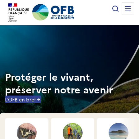
Panneau de gestion des cookies
Recherche
Me
Office français de la biodiversité
Protéger le vivant,
préserver notre avenir
L'OFB en bref
Accès rapides