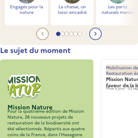
Engagés pour la
La chasse, un
Les parcs
nature
loisir encadré
naturels marins
Aller au contenu 1
Aller au contenu 2
Aller au contenu 3
Aller au contenu 4
Aller au contenu 5
Aller au contenu 6
Contenu précédent
Contenu su
Titre
Le sujet du moment
Mobilisation de
Restauration é
Mission Natur
faveur de la 
Mise à jour : 03 
Mission Nature
Pour la quatrième édition de Mission
Nature, 28 nouveaux projets de
restauration de la biodiversité ont
été sélectionnés. Répartis aux quatre
coins de la France, dans l’Hexagone