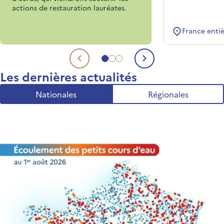
actions de restauration lauréates.
France enti
Aller au sujet 1
Aller au sujet 2
Aller au sujet 3
Sujet précédent
Sujet suivant
Les dernières actualités
Nationales
Régionales