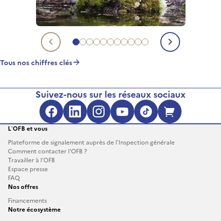
Aller au chiffre clé 1
Aller au chiffre clé 2
Aller au chiffre clé 3
Aller au chiffre clé 4
Aller au chiffre clé 5
Aller au chiffre clé 6
Aller au chiffre clé 7
Aller au chiffre clé 8
Aller au chiffre clé 9
Aller au chiffre clé 10
Aller au chiffre clé 11
Chiffre clé précédent
Chiffre c
Tous nos chiffres clés
Suivez-nous sur les réseaux sociaux
Facebook (s'ouvre dans une no
LinkedIn (s'ouvre dans un
Instagram (s'ouvre da
YouTube (s'ouvre 
TikTok (s'ouv
Boutique 
L’OFB et vous
Plateforme de signalement auprès de l’Inspection générale
Comment contacter l'OFB ?
Travailler à l’OFB
Espace presse
FAQ
Nos offres
Financements
Notre écosystème