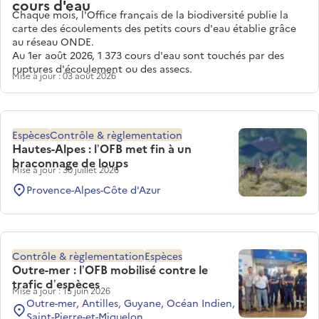
cours d'eau
Chaque mois, l'Office français de la biodiversité publie la
carte des écoulements des petits cours d'eau établie grâce
au réseau ONDE.
Au 1er août 2026, 1 373 cours d'eau sont touchés par des
ruptures d'écoulement ou des assecs.
Mise à jour : 03 août 2026
Espèces
Contrôle & règlementation
Hautes-Alpes : l’OFB met fin à un
braconnage de loups
Mise à jour : 30 juillet 2026
Provence-Alpes-Côte d'Azur
Contrôle & règlementation
Espèces
Outre-mer : l’OFB mobilisé contre le
trafic d’espèces
Mise à jour : 15 juin 2026
Outre-mer, Antilles, Guyane, Océan Indien,
Saint-Pierre-et-Miquelon