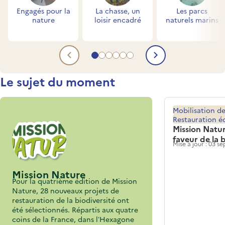
Engagés pour la
La chasse, un
Les parcs
nature
loisir encadré
naturels marins
Aller au contenu 1
Aller au contenu 2
Aller au contenu 3
Aller au contenu 4
Aller au contenu 5
Aller au contenu 6
Contenu précédent
Contenu su
Titre
Le sujet du moment
Mobilisation de
Restauration é
Mission Natur
faveur de la 
Mise à jour : 03 
Mission Nature
Pour la quatrième édition de Mission
Nature, 28 nouveaux projets de
restauration de la biodiversité ont
été sélectionnés. Répartis aux quatre
coins de la France, dans l’Hexagone