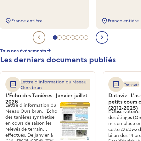
France entière
France entière
Aller à l'evénement à venir 1
Aller à l'evénement à venir 2
Aller à l'evénement à venir 3
Aller à l'evénement à venir 4
Aller à l'evénement à venir 5
Aller à l'evénement à venir 6
Aller à l'evénement à venir 
Aller à l'evénement à veni
Evénement à venir précéde
Evénement 
Tous nos évènements
Les derniers documents publiés
Lettre d'information du réseau
Dataviz
Ours brun
L'Écho des Tanières - Janvier-juillet
Dataviz - L'a
2026
petits cours 
Lettre d'information du
(2012-2025)
réseau Ours brun, l’Écho
L'Observatoire
des tanières synthétise
des étiages (On
en cours de saison les
mis en place en
relevés de terrain
cette
Dataviz
d
effectués. De janvier à
bilan des 14 pr
juillet 2026, 685 indices
Date d'édition : Août 2026
Date d'édition : 