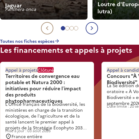
Loutre d'Europ
Jaguar
Panthera onca
lutra)
Aller à l'espèce 1
Aller à l'espèce 2
Aller à l'espèce 3
Aller à l'espèce 4
Espèce précédente
Espèce suiva
Toutes nos fiches espèces
Les financements et appels à projets
Appel à projets
Clôturé
Appel à candid
Territoires de convergence eau
Concours "À 
potable et Natura 2000 :
Biodiversité"
La 5e édition d
initiatives pour réduire l’impact
oratoire « À Vo
des produits
Biodiversité » 
phytopharmaceutiques
septembre 202
L’Office français de la biodiversité, les
Date limite : 20 
ministères en charge de la transition
écologique, de l’agriculture et de la
santé lancent le premier appel à
projets de la Stratégie Écophyto 2030.
Mise à jour : 03 août 2026
Inscrit dans l’action 3.3 de la Stratégie,
France entière