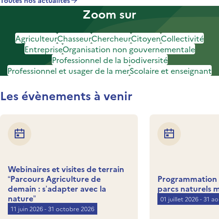
Toutes nos actualités
Zoom sur
Agriculteur
Chasseur
Chercheur
Citoyen
Collectivité
Entreprise
Organisation non gouvernementale
Professionnel de la biodiversité
Professionnel et usager de la mer
Scolaire et enseignant
Les évènements à venir
Webinaires et visites de terrain
“Parcours Agriculture de
Programmation d
demain : s’adapter avec la
parcs naturels 
nature”
01 juillet 2026 - 31 a
11 juin 2026 - 31 octobre 2026