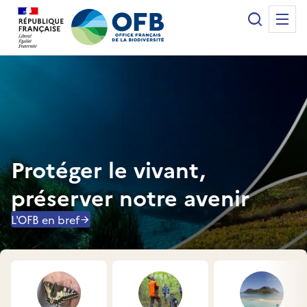
Panneau de gestion des cookies
Recherche
Me
Office français de la biodiversité
Protéger le vivant,
préserver notre avenir
L'OFB en bref
Accès rapides