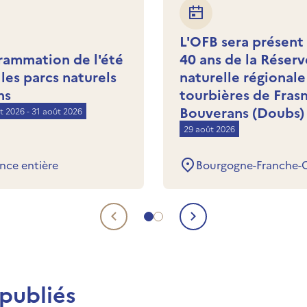
L'OFB sera présent
rammation de l'été
40 ans de la Réserv
les parcs naturels
naturelle régionale
ns
tourbières de Fras
Bouverans (Doubs)
let 2026 - 31 août 2026
29 août 2026
nce entière
Bourgogne-Franche-
Aller à la page 1 de la liste d
Aller à la page 2 de la liste
Evénement à venir préc
Evénement à v
publiés