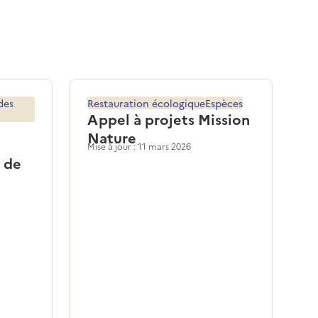
des
Restauration écologique
Espèces
Appel à projets Mission
Nature
Mise à jour : 11 mars 2026
r de