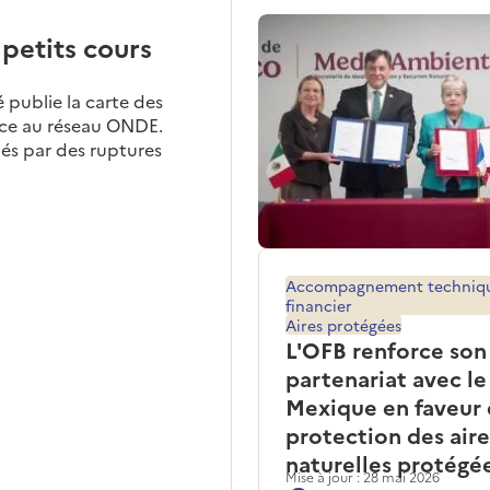
petits cours
é publie la carte des
âce au réseau ONDE.
és par des ruptures
Accompagnement techniq
financier
Aires protégées
L'OFB renforce son
partenariat avec le
Mexique en faveur 
protection des aire
naturelles protégé
Mise à jour : 28 mai 2026