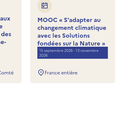
 aux
W
MOOC « S'adapter au
e
q
changement climatique
 des
a
avec les Solutions
ne-
E
fondées sur la Nature »
p
15 septembre 2026 - 13 novembre
2026
2
Comté
France entière
es evénements à venir
 des evénements à venir
édent
enir suivant