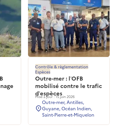
Contrôle & règlementation
Espèces
FB
Outre-mer : l’OFB
nnage
mobilisé contre le trafic
d’espèces
Mise à jour : 15 juin 2026
Outre-mer, Antilles,
Guyane, Océan Indien,
Saint-Pierre-et-Miquelon