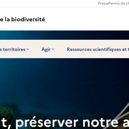
Presse
Permis de c
e la biodiversité
s territoires
Agir
Ressources scientifiques et
nt, préserver notre 