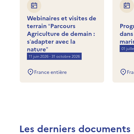
Webinaires et visites de
terrain “Parcours
Prog
Agriculture de demain :
dans 
s’adapter avec la
mari
nature”
01 juil
11 juin 2026 - 31 octobre 2026
France entière
Fra
Les derniers documents 