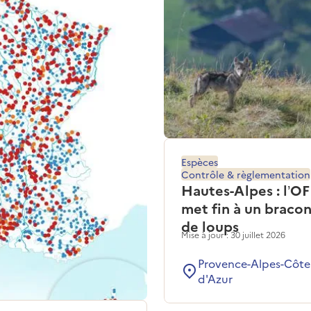
Espèces
Contrôle & règlementation
Hautes-Alpes : l’O
met fin à un braco
de loups
Mise à jour : 30 juillet 2026
Provence-Alpes-Côte
d'Azur