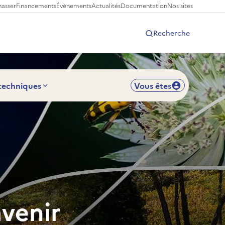
hasser
Financements
Évènements
Actualités
Documentation
Nos sites
Recherche
 techniques
Vous êtes
avenir