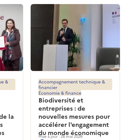
ue &
Accompagnement technique &
financier
Économie & finance
Biodiversité et
entreprises : de
de la
nouvelles mesures pour
s
accélérer l'engagement
es
du monde économique
Mise à jour : 26 mai 2026