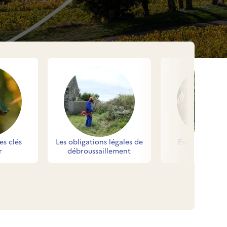
es clés
Les obligations légales de
Esprit parc na
r
débroussaillement
s contenus
 des contenus
nt