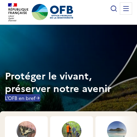
Panneau de gestion des cookies
Recherche
Me
Office français de la biodiversité
Protéger le vivant,
préserver notre avenir
L'OFB en bref
Accès rapides