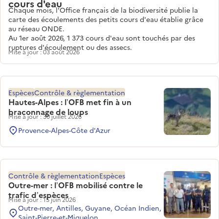
cours d'eau
Chaque mois, l'Office français de la biodiversité publie la
carte des écoulements des petits cours d'eau établie grâce
au réseau ONDE.
Au 1er août 2026, 1 373 cours d'eau sont touchés par des
ruptures d'écoulement ou des assecs.
Mise à jour : 03 août 2026
Espèces
Contrôle & règlementation
Hautes-Alpes : l’OFB met fin à un
braconnage de loups
Mise à jour : 30 juillet 2026
Provence-Alpes-Côte d'Azur
Contrôle & règlementation
Espèces
Outre-mer : l’OFB mobilisé contre le
trafic d’espèces
Mise à jour : 15 juin 2026
Outre-mer, Antilles, Guyane, Océan Indien,
Saint-Pierre-et-Miquelon