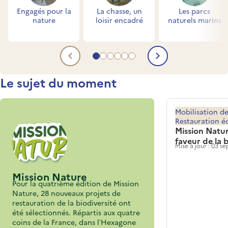
Engagés pour la
La chasse, un
Les parcs
nature
loisir encadré
naturels marins
Aller au contenu 1
Aller au contenu 2
Aller au contenu 3
Aller au contenu 4
Aller au contenu 5
Aller au contenu 6
Contenu précédent
Contenu su
Titre
Le sujet du moment
Mobilisation de
Restauration é
Mission Natur
faveur de la 
Mise à jour : 03 
Mission Nature
Pour la quatrième édition de Mission
Nature, 28 nouveaux projets de
restauration de la biodiversité ont
été sélectionnés. Répartis aux quatre
coins de la France, dans l’Hexagone