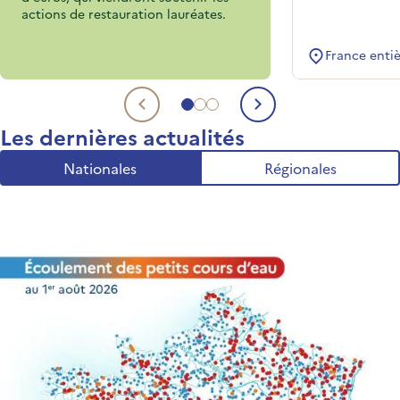
actions de restauration lauréates.
France enti
Aller au sujet 1
Aller au sujet 2
Aller au sujet 3
Sujet précédent
Sujet suivant
Les dernières actualités
Nationales
Régionales