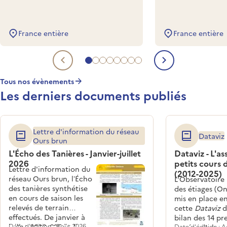
France entière
France entière
Aller à l'evénement à venir 1
Aller à l'evénement à venir 2
Aller à l'evénement à venir 3
Aller à l'evénement à venir 4
Aller à l'evénement à venir 5
Aller à l'evénement à venir 6
Aller à l'evénement à venir 
Aller à l'evénement à veni
Evénement à venir précéde
Evénement 
Tous nos évènements
Les derniers documents publiés
Lettre d'information du réseau
Dataviz
Ours brun
L'Écho des Tanières - Janvier-juillet
Dataviz - L'a
2026
petits cours 
Lettre d'information du
(2012-2025)
réseau Ours brun, l’Écho
L'Observatoire
des tanières synthétise
des étiages (On
en cours de saison les
mis en place en
relevés de terrain
cette
Dataviz
d
effectués. De janvier à
bilan des 14 pr
juillet 2026, 685 indices
Date d'édition : Août 2026
Date d'édition : 