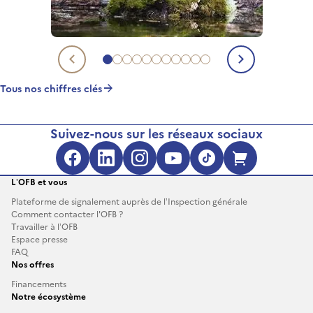
Aller au chiffre clé 1
Aller au chiffre clé 2
Aller au chiffre clé 3
Aller au chiffre clé 4
Aller au chiffre clé 5
Aller au chiffre clé 6
Aller au chiffre clé 7
Aller au chiffre clé 8
Aller au chiffre clé 9
Aller au chiffre clé 10
Aller au chiffre clé 11
Chiffre clé précédent
Chiffre c
Tous nos chiffres clés
Suivez-nous sur les réseaux sociaux
Facebook (s'ouvre dans une no
LinkedIn (s'ouvre dans un
Instagram (s'ouvre da
YouTube (s'ouvre 
TikTok (s'ouv
Boutique 
L’OFB et vous
Plateforme de signalement auprès de l’Inspection générale
Comment contacter l'OFB ?
Travailler à l’OFB
Espace presse
FAQ
Nos offres
Financements
Notre écosystème