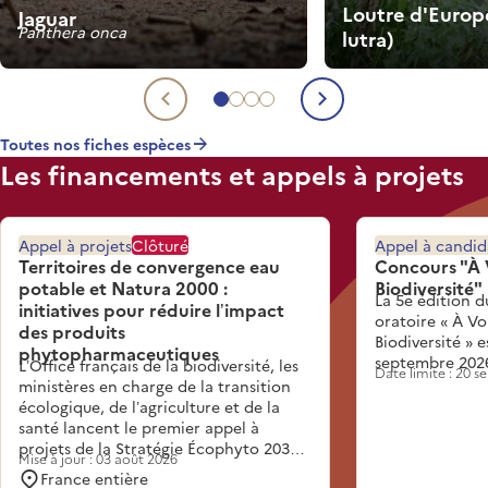
Loutre d'Europ
Jaguar
Panthera onca
lutra)
Aller à l'espèce 1
Aller à l'espèce 2
Aller à l'espèce 3
Aller à l'espèce 4
Espèce précédente
Espèce suiva
Toutes nos fiches espèces
Les financements et appels à projets
Appel à projets
Clôturé
Appel à candid
Territoires de convergence eau
Concours "À 
potable et Natura 2000 :
Biodiversité"
La 5e édition d
initiatives pour réduire l’impact
oratoire « À Vo
des produits
Biodiversité » 
phytopharmaceutiques
septembre 202
L’Office français de la biodiversité, les
Date limite : 20 
ministères en charge de la transition
écologique, de l’agriculture et de la
santé lancent le premier appel à
projets de la Stratégie Écophyto 2030.
Mise à jour : 03 août 2026
Inscrit dans l’action 3.3 de la Stratégie,
France entière