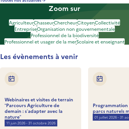
Toutes nos actualités
Zoom sur
Agriculteur
Chasseur
Chercheur
Citoyen
Collectivité
Entreprise
Organisation non gouvernementale
Professionnel de la biodiversité
Professionnel et usager de la mer
Scolaire et enseignant
Les évènements à venir
Webinaires et visites de terrain
“Parcours Agriculture de
Programmation d
demain : s’adapter avec la
parcs naturels 
nature”
01 juillet 2026 - 31 a
11 juin 2026 - 31 octobre 2026